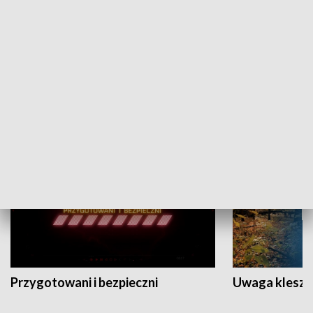
Grajmy Swoje
Białostocki Te
NAUKA I EDUKACJA
Przygotowani i bezpieczni
Uwaga kleszc