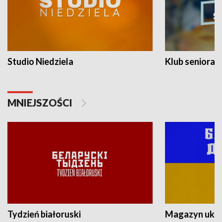
Studio Niedziela
Klub seniora
MNIEJSZOŚCI
Tydzień białoruski
Magazyn ukra