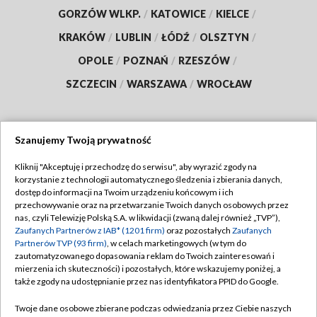
GORZÓW WLKP.
/
KATOWICE
/
KIELCE
/
KRAKÓW
/
LUBLIN
/
ŁÓDŹ
/
OLSZTYN
/
OPOLE
/
POZNAŃ
/
RZESZÓW
/
SZCZECIN
/
WARSZAWA
/
WROCŁAW
Szanujemy Twoją prywatność
Dołącz do nas:
Kliknij "Akceptuję i przechodzę do serwisu", aby wyrazić zgody na
korzystanie z technologii automatycznego śledzenia i zbierania danych,
TVP
dostęp do informacji na Twoim urządzeniu końcowym i ich
Abonament TVP
przechowywanie oraz na przetwarzanie Twoich danych osobowych przez
Regulamin TVP
nas, czyli Telewizję Polską S.A. w likwidacji (zwaną dalej również „TVP”),
Emisja w TVP
Polityka prywatności
Zaufanych Partnerów z IAB* (1201 firm)
oraz pozostałych
Zaufanych
Partnerów TVP (93 firm)
, w celach marketingowych (w tym do
Centrum informacji TVP
Moje zgody
zautomatyzowanego dopasowania reklam do Twoich zainteresowań i
mierzenia ich skuteczności) i pozostałych, które wskazujemy poniżej, a
Naziemna Telewizja Cyfrowa
Pomoc
także zgody na udostępnianie przez nas identyfikatora PPID do Google.
Sklep TVP
Biuro reklamy
Twoje dane osobowe zbierane podczas odwiedzania przez Ciebie naszych