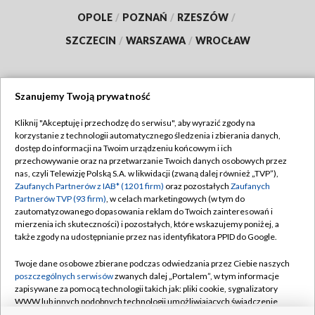
OPOLE
/
POZNAŃ
/
RZESZÓW
/
SZCZECIN
/
WARSZAWA
/
WROCŁAW
Szanujemy Twoją prywatność
Dołącz do nas:
Kliknij "Akceptuję i przechodzę do serwisu", aby wyrazić zgody na
korzystanie z technologii automatycznego śledzenia i zbierania danych,
TVP
dostęp do informacji na Twoim urządzeniu końcowym i ich
Abonament TVP
przechowywanie oraz na przetwarzanie Twoich danych osobowych przez
Regulamin TVP
nas, czyli Telewizję Polską S.A. w likwidacji (zwaną dalej również „TVP”),
Emisja w TVP
Polityka prywatności
Zaufanych Partnerów z IAB* (1201 firm)
oraz pozostałych
Zaufanych
Partnerów TVP (93 firm)
, w celach marketingowych (w tym do
Centrum informacji TVP
Moje zgody
zautomatyzowanego dopasowania reklam do Twoich zainteresowań i
mierzenia ich skuteczności) i pozostałych, które wskazujemy poniżej, a
Naziemna Telewizja Cyfrowa
Pomoc
także zgody na udostępnianie przez nas identyfikatora PPID do Google.
Sklep TVP
Biuro reklamy
Twoje dane osobowe zbierane podczas odwiedzania przez Ciebie naszych
Rada Programowa
Kontakt
poszczególnych serwisów
zwanych dalej „Portalem”, w tym informacje
zapisywane za pomocą technologii takich jak: pliki cookie, sygnalizatory
System NOS
WWW lub innych podobnych technologii umożliwiających świadczenie
dopasowanych i bezpiecznych usług, personalizację treści oraz reklam,