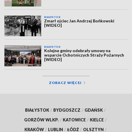
BIAŁYSTOK
Zmarł ojciec Jan Andrzej Bońkowski
[WIDEO]
BIAŁYSTOK
Kolejne gminy odebrały umowy na
wsparcie Ochotniczych Straży Pożarnych
[WIDEO]
ZOBACZ WIĘCEJ
BIAŁYSTOK
/
BYDGOSZCZ
/
GDAŃSK
/
GORZÓW WLKP.
/
KATOWICE
/
KIELCE
/
KRAKÓW
/
LUBLIN
/
ŁÓDŹ
/
OLSZTYN
/