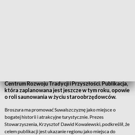
fot. PAP/EPA
Do wydania broszury pt. „Saunowanie w duchu
tradycji staroobrzędowej” przygotowuje się
Centrum Rozwoju Tradycji i Przyszłości. Publikacja,
która zaplanowana jest jeszcze w tym roku, opowie
o roli saunowania w życiu staroobrzędowców.
Broszura ma promować Suwalszczyznę jako miejsce o
bogatej historii i atrakcyjne turystycznie. Prezes
Stowarzyszenia, Krzysztof Dawid Kowalewski, podkreślił, że
celem publikacji jest ukazanie regionu jako miejsca do