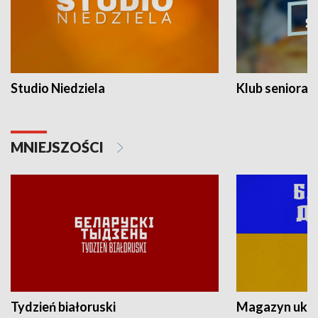
Studio Niedziela
Klub seniora
MNIEJSZOŚCI
Tydzień białoruski
Magazyn ukra