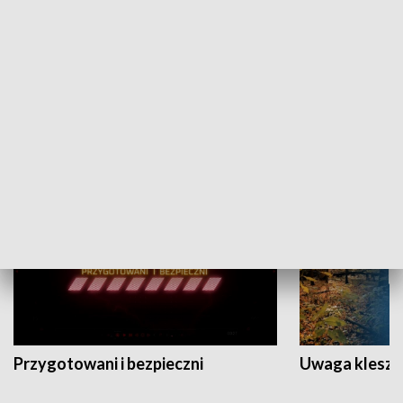
Grajmy Swoje
Białostocki Te
NAUKA I EDUKACJA
Przygotowani i bezpieczni
Uwaga kleszc