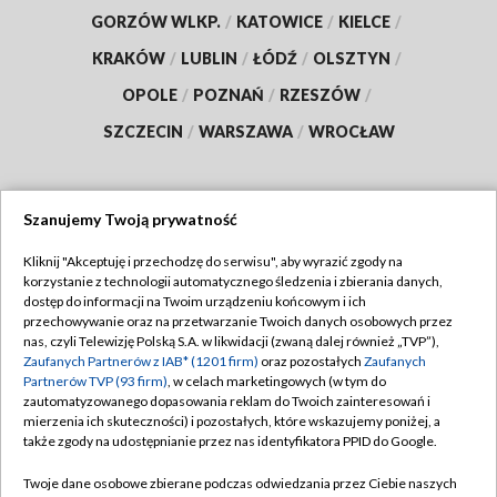
GORZÓW WLKP.
/
KATOWICE
/
KIELCE
/
KRAKÓW
/
LUBLIN
/
ŁÓDŹ
/
OLSZTYN
/
OPOLE
/
POZNAŃ
/
RZESZÓW
/
SZCZECIN
/
WARSZAWA
/
WROCŁAW
Szanujemy Twoją prywatność
Dołącz do nas:
Kliknij "Akceptuję i przechodzę do serwisu", aby wyrazić zgody na
korzystanie z technologii automatycznego śledzenia i zbierania danych,
TVP
dostęp do informacji na Twoim urządzeniu końcowym i ich
Abonament TVP
przechowywanie oraz na przetwarzanie Twoich danych osobowych przez
Regulamin TVP
nas, czyli Telewizję Polską S.A. w likwidacji (zwaną dalej również „TVP”),
Emisja w TVP
Polityka prywatności
Zaufanych Partnerów z IAB* (1201 firm)
oraz pozostałych
Zaufanych
Partnerów TVP (93 firm)
, w celach marketingowych (w tym do
Centrum informacji TVP
Moje zgody
zautomatyzowanego dopasowania reklam do Twoich zainteresowań i
mierzenia ich skuteczności) i pozostałych, które wskazujemy poniżej, a
Naziemna Telewizja Cyfrowa
Pomoc
także zgody na udostępnianie przez nas identyfikatora PPID do Google.
Sklep TVP
Biuro reklamy
Twoje dane osobowe zbierane podczas odwiedzania przez Ciebie naszych