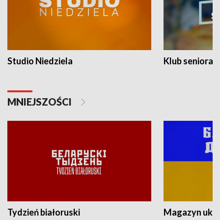
Studio Niedziela
Klub seniora
MNIEJSZOŚCI
Tydzień białoruski
Magazyn ukra