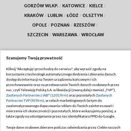
GORZÓW WLKP.
/
KATOWICE
/
KIELCE
/
KRAKÓW
/
LUBLIN
/
ŁÓDŹ
/
OLSZTYN
/
OPOLE
/
POZNAŃ
/
RZESZÓW
/
SZCZECIN
/
WARSZAWA
/
WROCŁAW
Szanujemy Twoją prywatność
Dołącz do nas:
Kliknij "Akceptuję i przechodzę do serwisu", aby wyrazić zgody na
korzystanie z technologii automatycznego śledzenia i zbierania danych,
TVP
dostęp do informacji na Twoim urządzeniu końcowym i ich
Abonament TVP
przechowywanie oraz na przetwarzanie Twoich danych osobowych przez
Regulamin TVP
nas, czyli Telewizję Polską S.A. w likwidacji (zwaną dalej również „TVP”),
Emisja w TVP
Polityka prywatności
Zaufanych Partnerów z IAB* (1201 firm)
oraz pozostałych
Zaufanych
Partnerów TVP (93 firm)
, w celach marketingowych (w tym do
Centrum informacji TVP
Moje zgody
zautomatyzowanego dopasowania reklam do Twoich zainteresowań i
mierzenia ich skuteczności) i pozostałych, które wskazujemy poniżej, a
Naziemna Telewizja Cyfrowa
Pomoc
także zgody na udostępnianie przez nas identyfikatora PPID do Google.
Sklep TVP
Biuro reklamy
Twoje dane osobowe zbierane podczas odwiedzania przez Ciebie naszych