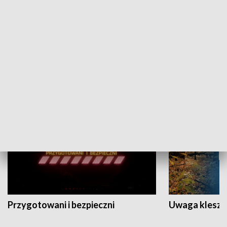
Grajmy Swoje
Białostocki Te
NAUKA I EDUKACJA
Przygotowani i bezpieczni
Uwaga kleszc