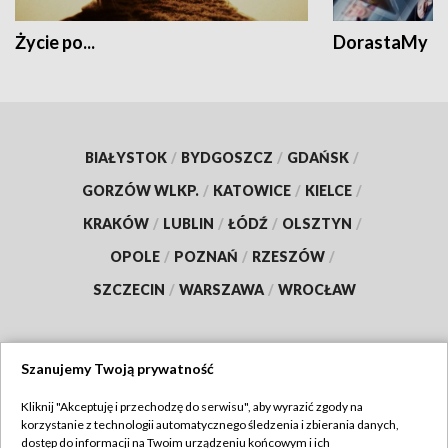
Życie po...
DorastaMy
BIAŁYSTOK
/
BYDGOSZCZ
/
GDAŃSK
/
GORZÓW WLKP.
/
KATOWICE
/
KIELCE
/
KRAKÓW
/
LUBLIN
/
ŁÓDŹ
/
OLSZTYN
/
OPOLE
/
POZNAŃ
/
RZESZÓW
/
SZCZECIN
/
WARSZAWA
/
WROCŁAW
Szanujemy Twoją prywatność
Dołącz do nas:
Kliknij "Akceptuję i przechodzę do serwisu", aby wyrazić zgody na
korzystanie z technologii automatycznego śledzenia i zbierania danych,
TVP
dostęp do informacji na Twoim urządzeniu końcowym i ich