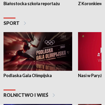
Białostocka szkoła reportażu
Z Koronkiewic
SPORT
Podlaska Gala Olimpijska
Nasi w Paryżu
ROLNICTWO I WIEŚ