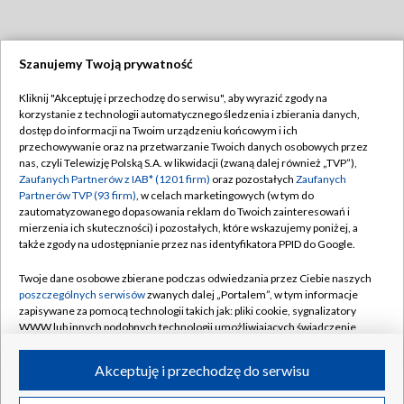
Szanujemy Twoją prywatność
Dołącz do nas:
Kliknij "Akceptuję i przechodzę do serwisu", aby wyrazić zgody na
korzystanie z technologii automatycznego śledzenia i zbierania danych,
TVP
dostęp do informacji na Twoim urządzeniu końcowym i ich
Abonament TVP
przechowywanie oraz na przetwarzanie Twoich danych osobowych przez
Regulamin TVP
nas, czyli Telewizję Polską S.A. w likwidacji (zwaną dalej również „TVP”),
Emisja w TVP
Polityka prywatności
Zaufanych Partnerów z IAB* (1201 firm)
oraz pozostałych
Zaufanych
Partnerów TVP (93 firm)
, w celach marketingowych (w tym do
Centrum informacji TVP
Moje zgody
zautomatyzowanego dopasowania reklam do Twoich zainteresowań i
mierzenia ich skuteczności) i pozostałych, które wskazujemy poniżej, a
Naziemna Telewizja Cyfrowa
Pomoc
także zgody na udostępnianie przez nas identyfikatora PPID do Google.
Sklep TVP
Biuro reklamy
Twoje dane osobowe zbierane podczas odwiedzania przez Ciebie naszych
Rada Programowa
Kontakt
poszczególnych serwisów
zwanych dalej „Portalem”, w tym informacje
zapisywane za pomocą technologii takich jak: pliki cookie, sygnalizatory
System NOS
WWW lub innych podobnych technologii umożliwiających świadczenie
dopasowanych i bezpiecznych usług, personalizację treści oraz reklam,
Informacje o nadawcy
Kanały
udostępnianie funkcji mediów społecznościowych oraz analizowanie
Akceptuję i przechodzę do serwisu
ruchu w Internecie.
Program dla prasy
©2026 Telewizja Polska S.A. w likwidacji