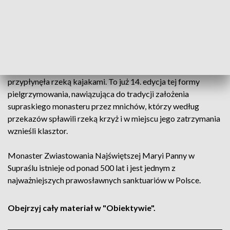
rozpocznie całonocne modlitwy. Główne uroczystości
odbędą się w niedzielę, a Liturgii przy ołtarzu polowym
przewodniczyć będą hierarchowie polskiej Cerkwi.
Przed rozpoczęciem nabożeństw do Supraśla dotarła
również 30-osobowa grupa pątników z Gródka, która
przypłynęła rzeką kajakami. To już 14. edycja tej formy
pielgrzymowania, nawiązująca do tradycji założenia
supraskiego monasteru przez mnichów, którzy według
przekazów spławili rzeką krzyż i w miejscu jego zatrzymania
wznieśli klasztor.
Monaster Zwiastowania Najświętszej Maryi Panny w
Supraślu istnieje od ponad 500 lat i jest jednym z
najważniejszych prawosławnych sanktuariów w Polsce.
Obejrzyj cały materiał w "Obiektywie".