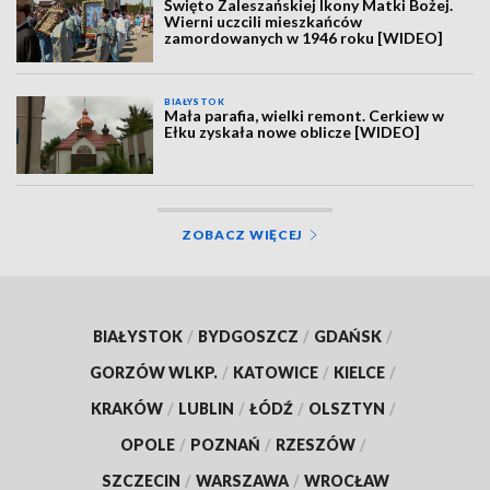
Święto Zaleszańskiej Ikony Matki Bożej.
Wierni uczcili mieszkańców
zamordowanych w 1946 roku [WIDEO]
BIAŁYSTOK
Mała parafia, wielki remont. Cerkiew w
Ełku zyskała nowe oblicze [WIDEO]
ZOBACZ WIĘCEJ
BIAŁYSTOK
/
BYDGOSZCZ
/
GDAŃSK
/
GORZÓW WLKP.
/
KATOWICE
/
KIELCE
/
KRAKÓW
/
LUBLIN
/
ŁÓDŹ
/
OLSZTYN
/
OPOLE
/
POZNAŃ
/
RZESZÓW
/
SZCZECIN
/
WARSZAWA
/
WROCŁAW