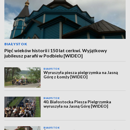
BIAŁYSTOK
Pięć wieków historii i 150 lat cerkwi. Wyjątkowy
jubileusz parafii w Podbielu [WIDEO]
BIAŁYSTOK
Wyruszyła piesza pielgrzymka na Jasną
Górę z Łomży [WIDEO]
BIAŁYSTOK
40. Białostocka Piesza Pielgrzymka
wyruszyła na Jasną Górę [WIDEO]
BIAŁYSTOK