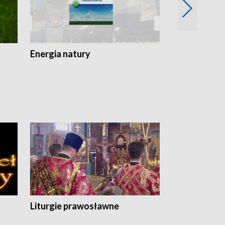
Energia natury
Ogród i nie t
Liturgie prawosławne