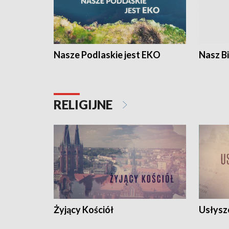
Nasze Podlaskie jest EKO
Nasz B
RELIGIJNE
Żyjący Kościół
Usłysz