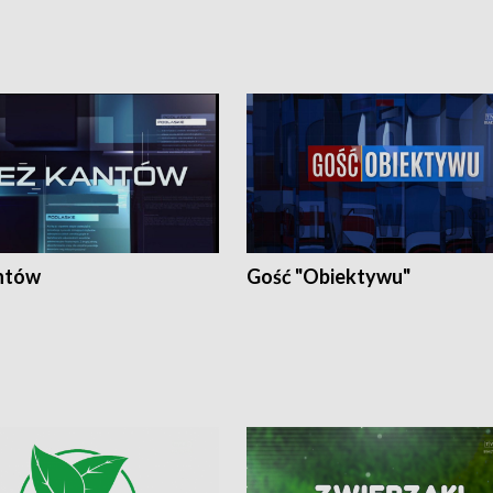
ntów
Gość "Obiektywu"