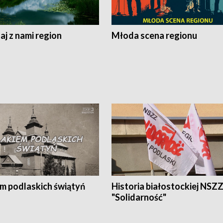
j z nami region
Młoda scena regionu
em podlaskich świątyń
Historia białostockiej NSZ
"Solidarność"