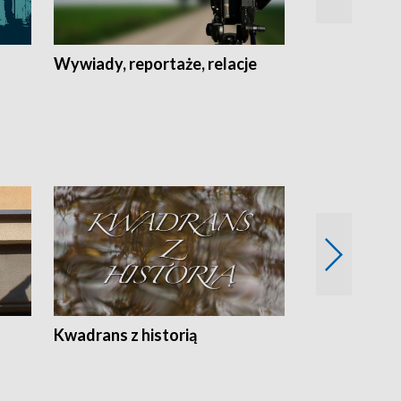
Wywiady, reportaże, relacje
Recepta na...
Z
Kwadrans z historią
Kartki z kal