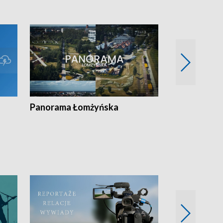
Panorama Łomżyńska
Przegląd suw