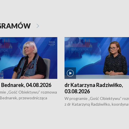
OGRAMÓW
 Bednarek, 04.08.2026
dr Katarzyna Radziwiłko,
03.08.2026
mie „Gość Obiektywu” rozmowa
 Bednarek, przewodnicząca
W programie „Gość Obiektywu” ro
kiej Rady Seniorów, o walce z
z dr Katarzyną Radziwiłko, koordyna
ią, pomysłach na to jak
projektu "Etnomozaika. Współczes
osoby starsze z domów i jak
dziedzictwo kulturowe wsi" o tym, j
t to by nie były same.
wygląda dzisiejsza kultura polskiej w