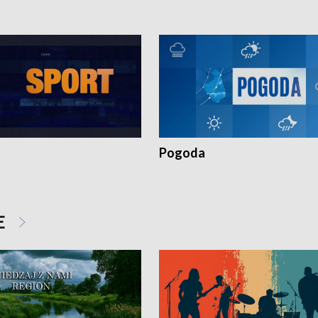
Pogoda
E