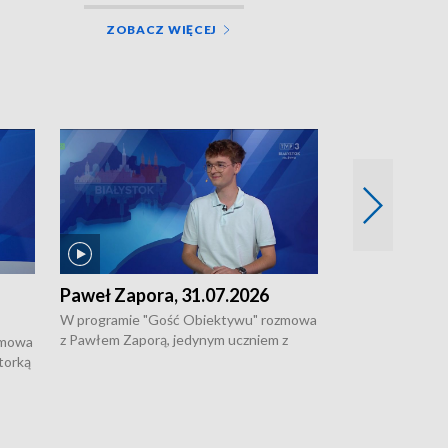
ZOBACZ WIĘCEJ
Paweł Zapora, 31.07.2026
Jacek Brzozo
W programie "Gość Obiektywu" rozmowa
W programie „G
z Pawłem Zaporą, jedynym uczniem z
z Jackiem Brzoz
zmowa
regionu, który wziął udział w
podlaskim o syst
torką
prestiżowym programie edukacyjnym dla
ostrzegania w w
ne
uczniów z całego świata organizowanym
ak
w USA przez Uniwersytet Yale.
si.