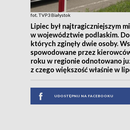
fot. TVP3 Białystok
Lipiec był najtragiczniejszym 
w województwie podlaskim. Do
których zginęły dwie osoby. Ws
spowodowane przez kierowcó
roku w regionie odnotowano ju
z czego większość właśnie w lip
UDOSTĘPNIJ NA FACEBOOKU