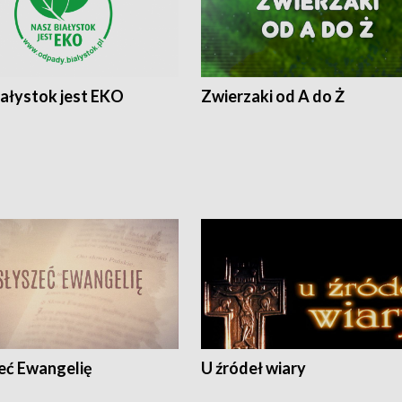
iałystok jest EKO
Zwierzaki od A do Ż
eć Ewangelię
U źródeł wiary