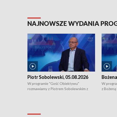
NAJNOWSZE WYDANIA PR
Piotr Sobolewski, 05.08.2026
Bożena
W programie "Gość Obiektywu"
W progra
rozmawiamy z Piotrem Sobolewskim z
z Bożeną
Towarzystwa Amickus o możliwościach
Białostoc
wsparcia osób dotkniętych przemocą i
samotnośc
działaniu Ośrodka Pomocy Osobom
wyciągać 
Pokrzywdzonym Przestępstwem.
ważne jes