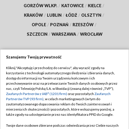
GORZÓW WLKP.
/
KATOWICE
/
KIELCE
/
KRAKÓW
/
LUBLIN
/
ŁÓDŹ
/
OLSZTYN
/
OPOLE
/
POZNAŃ
/
RZESZÓW
/
SZCZECIN
/
WARSZAWA
/
WROCŁAW
Szanujemy Twoją prywatność
Dołącz do nas:
Kliknij "Akceptuję i przechodzę do serwisu", aby wyrazić zgody na
korzystanie z technologii automatycznego śledzenia i zbierania danych,
TVP
dostęp do informacji na Twoim urządzeniu końcowym i ich
Abonament TVP
przechowywanie oraz na przetwarzanie Twoich danych osobowych przez
Regulamin TVP
nas, czyli Telewizję Polską S.A. w likwidacji (zwaną dalej również „TVP”),
Emisja w TVP
Polityka prywatności
Zaufanych Partnerów z IAB* (1201 firm)
oraz pozostałych
Zaufanych
Partnerów TVP (93 firm)
, w celach marketingowych (w tym do
Centrum informacji TVP
Moje zgody
zautomatyzowanego dopasowania reklam do Twoich zainteresowań i
mierzenia ich skuteczności) i pozostałych, które wskazujemy poniżej, a
Naziemna Telewizja Cyfrowa
Pomoc
także zgody na udostępnianie przez nas identyfikatora PPID do Google.
Sklep TVP
Biuro reklamy
Twoje dane osobowe zbierane podczas odwiedzania przez Ciebie naszych