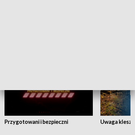
Grajmy Swoje
Białostocki Te
NAUKA I EDUKACJA
Przygotowani i bezpieczni
Uwaga kleszc