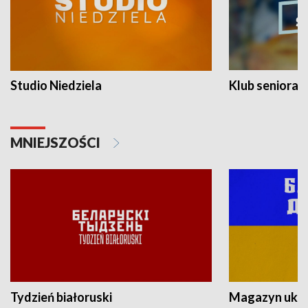
Studio Niedziela
Klub seniora
MNIEJSZOŚCI
Tydzień białoruski
Magazyn ukra