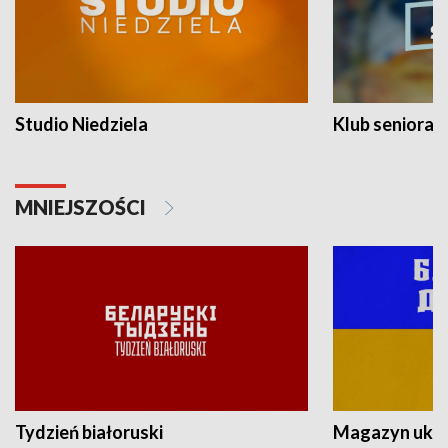
Studio Niedziela
Klub seniora
MNIEJSZOŚCI
Tydzień białoruski
Magazyn ukra