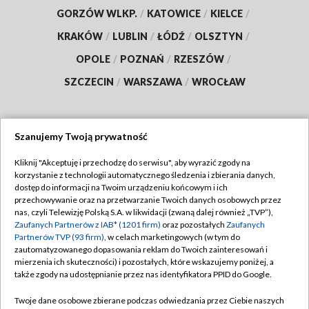
GORZÓW WLKP.
/
KATOWICE
/
KIELCE
/
KRAKÓW
/
LUBLIN
/
ŁÓDŹ
/
OLSZTYN
/
OPOLE
/
POZNAŃ
/
RZESZÓW
/
SZCZECIN
/
WARSZAWA
/
WROCŁAW
Szanujemy Twoją prywatność
Dołącz do nas:
Kliknij "Akceptuję i przechodzę do serwisu", aby wyrazić zgody na
korzystanie z technologii automatycznego śledzenia i zbierania danych,
TVP
dostęp do informacji na Twoim urządzeniu końcowym i ich
Abonament TVP
przechowywanie oraz na przetwarzanie Twoich danych osobowych przez
Regulamin TVP
nas, czyli Telewizję Polską S.A. w likwidacji (zwaną dalej również „TVP”),
Emisja w TVP
Polityka prywatności
Zaufanych Partnerów z IAB* (1201 firm)
oraz pozostałych
Zaufanych
Partnerów TVP (93 firm)
, w celach marketingowych (w tym do
Centrum informacji TVP
Moje zgody
zautomatyzowanego dopasowania reklam do Twoich zainteresowań i
mierzenia ich skuteczności) i pozostałych, które wskazujemy poniżej, a
Naziemna Telewizja Cyfrowa
Pomoc
także zgody na udostępnianie przez nas identyfikatora PPID do Google.
Sklep TVP
Biuro reklamy
Twoje dane osobowe zbierane podczas odwiedzania przez Ciebie naszych