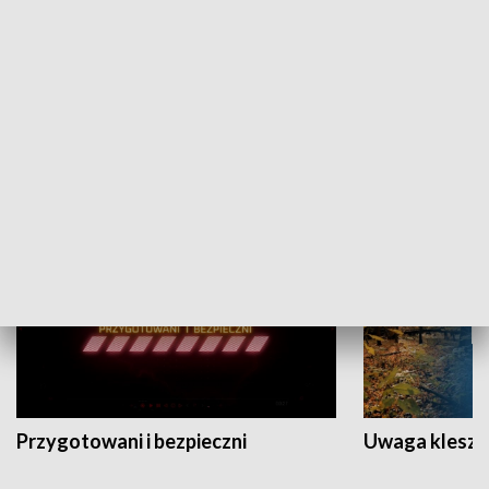
Grajmy Swoje
Białostocki Te
NAUKA I EDUKACJA
Przygotowani i bezpieczni
Uwaga kleszc