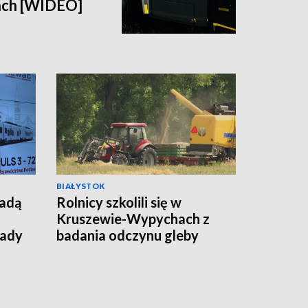
ach [WIDEO]
BIAŁYSTOK
jadą
Rolnicy szkolili się w
Kruszewie-Wypychach z
łady
badania odczynu gleby
[WIDEO]