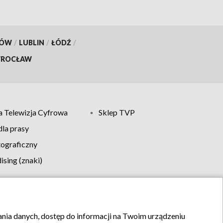
KÓW
/
LUBLIN
/
ŁÓDŹ
/
ROCŁAW
 Telewizja Cyfrowa
Sklep TVP
la prasy
tograficzny
sing (znaki)
klamy
Kontakt
rania danych, dostęp do informacji na Twoim urządzeniu