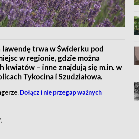
na lawendę trwa w Świderku pod
iejsc w regionie, gdzie można
 kwiatów – inne znajdują się m.in. w
licach Tykocina i Szudziałowa.
ngerze.
Dołącz i nie przegap ważnych
.