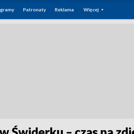
ogramy
Patronaty
Reklama
Więcej
Świderku – czas na zdjęc