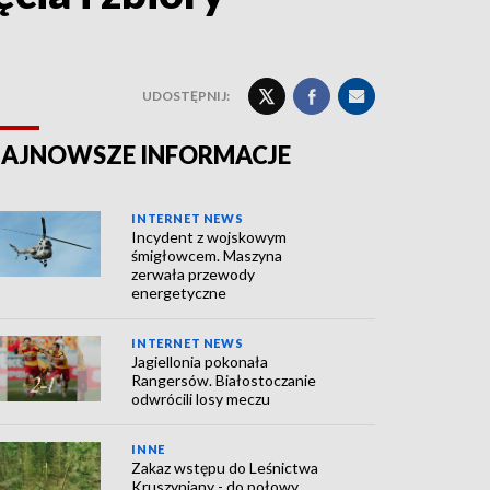
UDOSTĘPNIJ:
AJNOWSZE INFORMACJE
INTERNET NEWS
Incydent z wojskowym
śmigłowcem. Maszyna
zerwała przewody
energetyczne
INTERNET NEWS
Jagiellonia pokonała
Rangersów. Białostoczanie
odwrócili losy meczu
INNE
Zakaz wstępu do Leśnictwa
Kruszyniany - do połowy