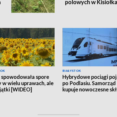
a
polowych w Kisiołk
TOK
BIAŁYSTOK
a spowodowała spore
Hybrydowe pociągi po
y w wielu uprawach, ale
po Podlasiu. Samorząd
jątki [WIDEO]
kupuje nowoczesne sk
za 118 mln zł [WIDEO]