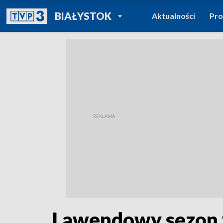
POWRÓT DO
BIAŁYSTOK
Aktualności
Pr
TVP REGIONY
Lawendowy sezon w 