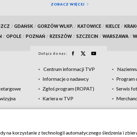
ZOBACZ WIĘCEJ
SZCZ
/
GDAŃSK
/
GORZÓW WLKP.
/
KATOWICE
/
KIELCE
/
KRA
N
/
OPOLE
/
POZNAŃ
/
RZESZÓW
/
SZCZECIN
/
WARSZAWA
/
W
Dołącz do nas:
Centrum informacji TVP
Naziemna
Informacje o nadawcy
Program d
zetargowe
Zgłoś program (ROPAT)
Serwis fo
wizyjna
Kariera w TVP
Merchandi
Polityka prywatności
Moje zgody
Pomoc
Biuro re
ody na korzystanie z technologii automatycznego śledzenia i zbie