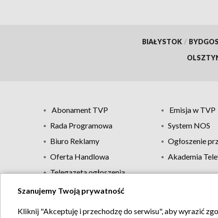
BIAŁYSTOK
/
BYDGO
OLSZTY
Abonament TVP
Emisja w TVP
Rada Programowa
System NOS
Biuro Reklamy
Ogłoszenie pr
Oferta Handlowa
Akademia Tele
Telegazeta ogłoszenia
Szanujemy Twoją prywatność
Regulamin TVP
Kliknij "Akceptuję i przechodzę do serwisu", aby wyrazić zg