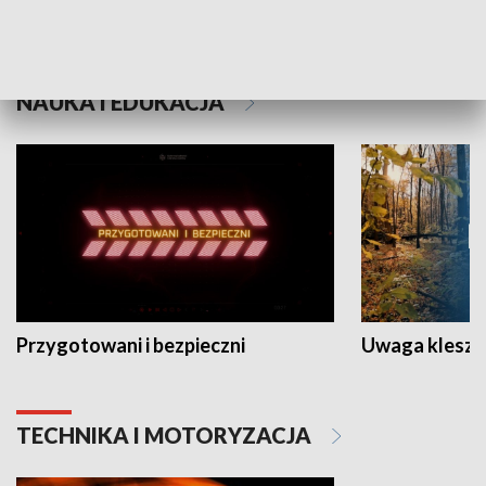
Grajmy Swoje
Białostocki Te
NAUKA I EDUKACJA
Przygotowani i bezpieczni
Uwaga kleszc
TECHNIKA I MOTORYZACJA