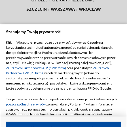
SZCZECIN
/
WARSZAWA
/
WROCŁAW
Szanujemy Twoją prywatność
Dołącz do nas:
Kliknij "Akceptuję i przechodzę do serwisu", aby wyrazić zgody na
korzystanie z technologii automatycznego śledzenia i zbierania danych,
TVP
dostęp do informacji na Twoim urządzeniu końcowym i ich
Abonament TVP
przechowywanie oraz na przetwarzanie Twoich danych osobowych przez
Regulamin TVP
nas, czyli Telewizję Polską S.A. w likwidacji (zwaną dalej również „TVP”),
Emisja w TVP
Polityka prywatności
Zaufanych Partnerów z IAB* (1201 firm)
oraz pozostałych
Zaufanych
Partnerów TVP (93 firm)
, w celach marketingowych (w tym do
Centrum informacji TVP
Moje zgody
zautomatyzowanego dopasowania reklam do Twoich zainteresowań i
mierzenia ich skuteczności) i pozostałych, które wskazujemy poniżej, a
Naziemna Telewizja Cyfrowa
Pomoc
także zgody na udostępnianie przez nas identyfikatora PPID do Google.
Sklep TVP
Biuro reklamy
Twoje dane osobowe zbierane podczas odwiedzania przez Ciebie naszych
Rada Programowa
Kontakt
poszczególnych serwisów
zwanych dalej „Portalem”, w tym informacje
zapisywane za pomocą technologii takich jak: pliki cookie, sygnalizatory
System NOS
WWW lub innych podobnych technologii umożliwiających świadczenie
dopasowanych i bezpiecznych usług, personalizację treści oraz reklam,
Informacje o nadawcy
Kanały
udostępnianie funkcji mediów społecznościowych oraz analizowanie