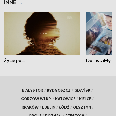
INNE
Życie po...
DorastaMy
BIAŁYSTOK
/
BYDGOSZCZ
/
GDAŃSK
/
GORZÓW WLKP.
/
KATOWICE
/
KIELCE
/
KRAKÓW
/
LUBLIN
/
ŁÓDŹ
/
OLSZTYN
/
OPOLE
/
POZNAŃ
/
RZESZÓW
/