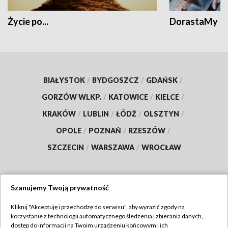
Życie po...
DorastaMy
BIAŁYSTOK
/
BYDGOSZCZ
/
GDAŃSK
/
GORZÓW WLKP.
/
KATOWICE
/
KIELCE
/
KRAKÓW
/
LUBLIN
/
ŁÓDŹ
/
OLSZTYN
/
OPOLE
/
POZNAŃ
/
RZESZÓW
/
SZCZECIN
/
WARSZAWA
/
WROCŁAW
Szanujemy Twoją prywatność
Dołącz do nas:
Kliknij "Akceptuję i przechodzę do serwisu", aby wyrazić zgody na
korzystanie z technologii automatycznego śledzenia i zbierania danych,
TVP
dostęp do informacji na Twoim urządzeniu końcowym i ich