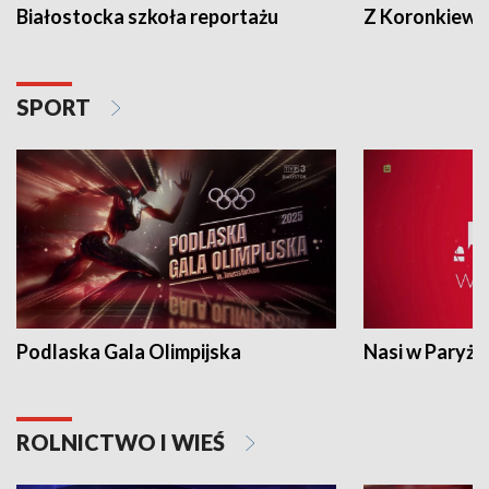
Białostocka szkoła reportażu
Z Koronkiewic
SPORT
Podlaska Gala Olimpijska
Nasi w Paryżu
ROLNICTWO I WIEŚ