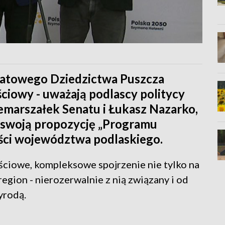
iatowego Dziedzictwa Puszcza
ściowy - uważają podlascy politycy
emarszałek Senatu i Łukasz Nazarko,
 swoją propozycję „Programu
ęści województwa podlaskiego.
ściowe, kompleksowe spojrzenie nie tylko na
region - nierozerwalnie z nią związany i od
yrodą.