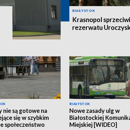
BIAŁYSTOK
Krasnopol sprzeciwi
rezerwatu Uroczys
TOK
BIAŁYSTOK
 nie są gotowe na
Nowe zasady ulg w
ejące się w szybkim
Białostockiej Komunika
e społeczeństwo
Miejskiej [WIDEO]