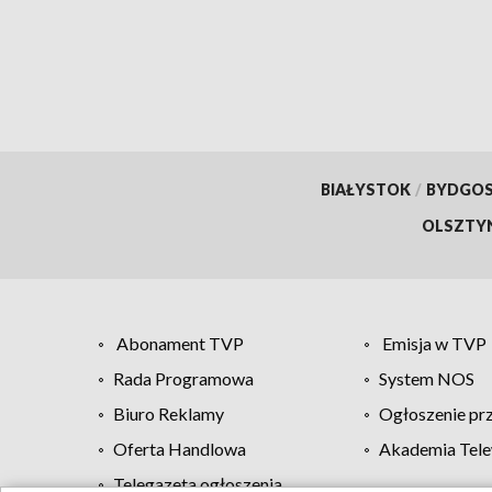
Zdrowia” [WIDEO]
[WID
BIAŁYSTOK
/
BYDGO
OLSZTY
Abonament TVP
Emisja w TVP
Rada Programowa
System NOS
Biuro Reklamy
Ogłoszenie pr
Oferta Handlowa
Akademia Tele
Telegazeta ogłoszenia