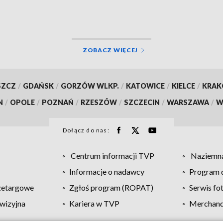
EO]
ZOBACZ WIĘCEJ
SZCZ
/
GDAŃSK
/
GORZÓW WLKP.
/
KATOWICE
/
KIELCE
/
KRA
N
/
OPOLE
/
POZNAŃ
/
RZESZÓW
/
SZCZECIN
/
WARSZAWA
/
W
Dołącz do nas:
Centrum informacji TVP
Naziemna
Informacje o nadawcy
Program d
zetargowe
Zgłoś program (ROPAT)
Serwis fo
wizyjna
Kariera w TVP
Merchandi