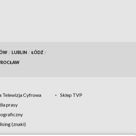
KÓW
/
LUBLIN
/
ŁÓDŹ
/
ROCŁAW
 Telewizja Cyfrowa
Sklep TVP
la prasy
tograficzny
sing (znaki)