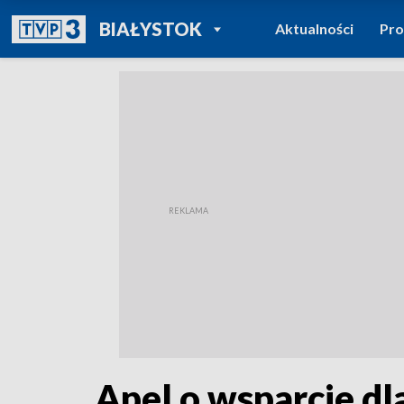
POWRÓT DO
BIAŁYSTOK
Aktualności
Pr
TVP REGIONY
Apel o wsparcie d