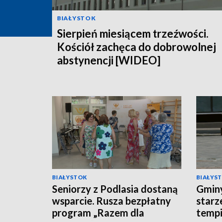
BIAŁYSTOK
Sierpień miesiącem trzeźwości.
Kościół zachęca do dobrowolnej
abstynencji [WIDEO]
BIAŁYSTOK
BIAŁYS
Seniorzy z Podlasia dostaną
Gminy
wsparcie. Rusza bezpłatny
starz
program „Razem dla
tempi