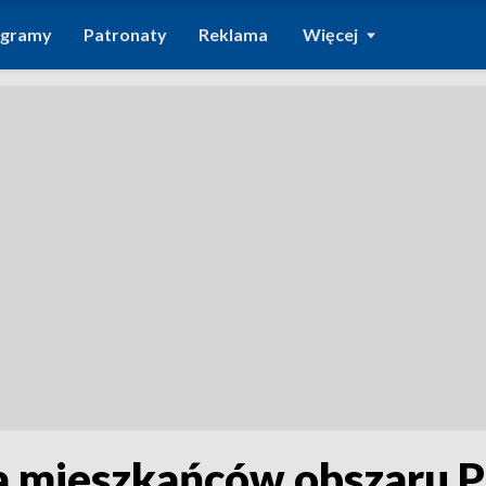
ogramy
Patronaty
Reklama
Więcej
la mieszkańców obszaru 