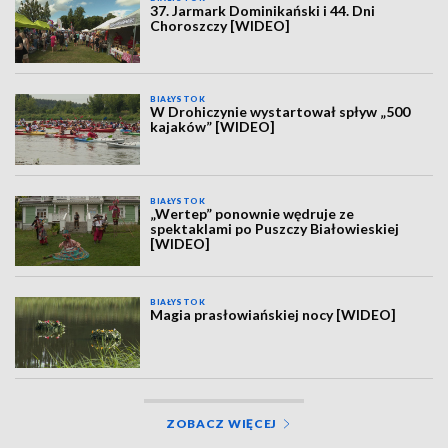
37. Jarmark Dominikański i 44. Dni
Choroszczy [WIDEO]
BIAŁYSTOK
W Drohiczynie wystartował spływ „500
kajaków” [WIDEO]
BIAŁYSTOK
„Wertep” ponownie wędruje ze
spektaklami po Puszczy Białowieskiej
[WIDEO]
BIAŁYSTOK
Magia prasłowiańskiej nocy [WIDEO]
ZOBACZ WIĘCEJ