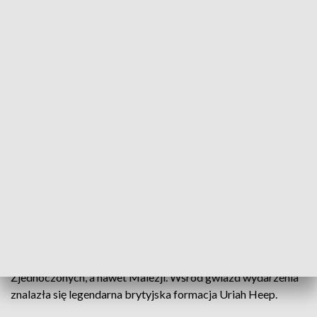
fot. TVP3 Białystok
18. edycja Suwałki Blues Festival zgromadziła
ponad 300 muzyków z kilkunastu krajów.
Wydarzenie trwało od 10 do 12 lipca.
Miasto zamieniło się w jedną wielką scenę muzyczną. Na
kilkunastu scenach wystąpiło ponad 50 zespołów z Polski,
Anglii, Francji, Holandii, Szwecji, Litwy, Stanów
Zjednoczonych, a nawet Malezji. Wśród gwiazd wydarzenia
znalazła się legendarna brytyjska formacja Uriah Heep.