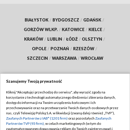
BIAŁYSTOK
/
BYDGOSZCZ
/
GDAŃSK
/
GORZÓW WLKP.
/
KATOWICE
/
KIELCE
/
KRAKÓW
/
LUBLIN
/
ŁÓDŹ
/
OLSZTYN
/
OPOLE
/
POZNAŃ
/
RZESZÓW
/
SZCZECIN
/
WARSZAWA
/
WROCŁAW
Szanujemy Twoją prywatność
Dołącz do nas:
Kliknij "Akceptuję i przechodzę do serwisu", aby wyrazić zgody na
korzystanie z technologii automatycznego śledzenia i zbierania danych,
TVP
dostęp do informacji na Twoim urządzeniu końcowym i ich
Abonament TVP
przechowywanie oraz na przetwarzanie Twoich danych osobowych przez
Regulamin TVP
nas, czyli Telewizję Polską S.A. w likwidacji (zwaną dalej również „TVP”),
Emisja w TVP
Polityka prywatności
Zaufanych Partnerów z IAB* (1201 firm)
oraz pozostałych
Zaufanych
Partnerów TVP (93 firm)
, w celach marketingowych (w tym do
Centrum informacji TVP
Moje zgody
zautomatyzowanego dopasowania reklam do Twoich zainteresowań i