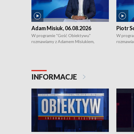
Adam Misiuk, 06.08.2026
Piotr S
W programie "Gość Obiektywu"
W progra
rozmawiamy z Adamem Misiukiem,
rozmawia
podlaskim wojewódzkim konserwatorem
Towarzys
zabytków o kondycji zabytków w regionie
wsparcia 
i naborze wniosków na prace
działani
konserwatorskie.
Pokrzywd
INFORMACJE