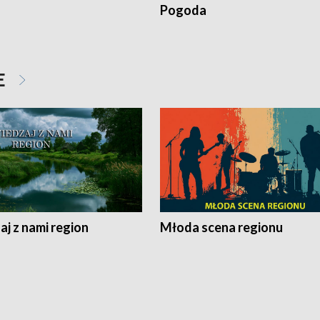
Pogoda
E
j z nami region
Młoda scena regionu