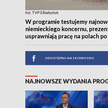
fot. TVP3 Białystok
W programie testujemy najnow
niemieckiego koncernu, prezent
usprawniają pracę na polach po
UDOSTĘPNIJ NA FACEBOOKU
NAJNOWSZE WYDANIA PR