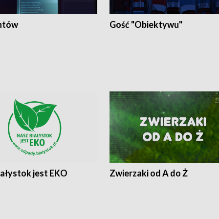
ntów
Gość "Obiektywu"
iałystok jest EKO
Zwierzaki od A do Ż