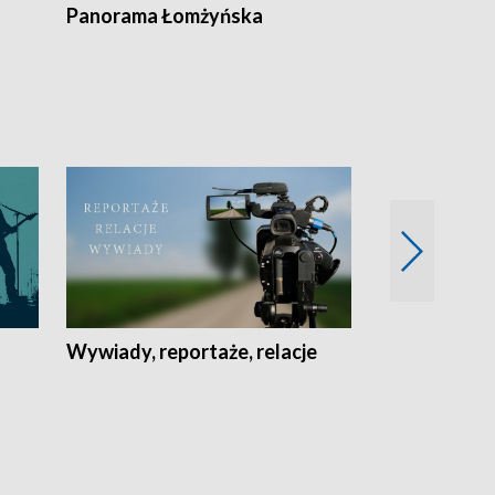
Panorama Łomżyńska
Przegląd suw
Wywiady, reportaże, relacje
Recepta na...