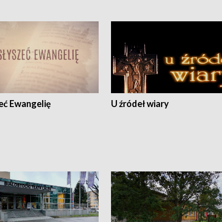
eć Ewangelię
U źródeł wiary