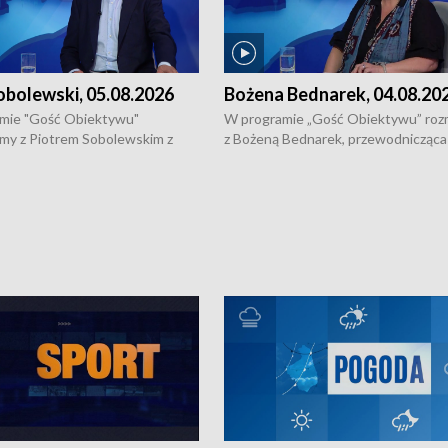
obolewski, 05.08.2026
Bożena Bednarek, 04.08.20
mie "Gość Obiektywu"
W programie „Gość Obiektywu” ro
my z Piotrem Sobolewskim z
z Bożeną Bednarek, przewodnicząca
twa Amickus o możliwościach
Białostockiej Rady Seniorów, o walc
osób dotkniętych przemocą i
samotnością, pomysłach na to jak
u Ośrodka Pomocy Osobom
wyciągać osoby starsze z domów i j
zonym Przestępstwem.
ważne jest to by nie były same.