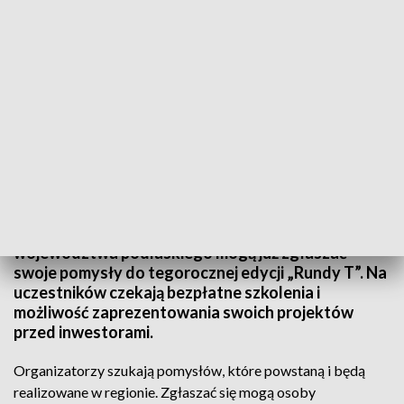
fot. TVP3 Białystok
Przedsiębiorcy, naukowcy, startupy i studenci z
województwa podlaskiego mogą już zgłaszać
swoje pomysły do tegorocznej edycji „Rundy T”. Na
uczestników czekają bezpłatne szkolenia i
możliwość zaprezentowania swoich projektów
przed inwestorami.
Organizatorzy szukają pomysłów, które powstaną i będą
realizowane w regionie. Zgłaszać się mogą osoby