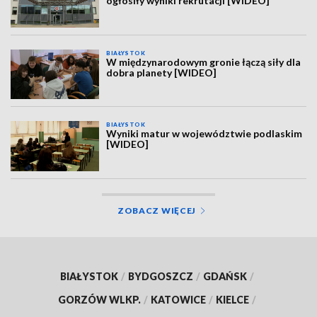
ogłosiły wyniki rekrutacji [WIDEO]
BIAŁYSTOK
W międzynarodowym gronie łączą siły dla
dobra planety [WIDEO]
BIAŁYSTOK
Wyniki matur w województwie podlaskim
[WIDEO]
ZOBACZ WIĘCEJ
BIAŁYSTOK
/
BYDGOSZCZ
/
GDAŃSK
/
GORZÓW WLKP.
/
KATOWICE
/
KIELCE
/