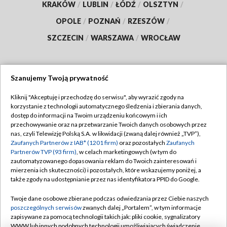
KRAKÓW
/
LUBLIN
/
ŁÓDŹ
/
OLSZTYN
/
OPOLE
/
POZNAŃ
/
RZESZÓW
/
SZCZECIN
/
WARSZAWA
/
WROCŁAW
Szanujemy Twoją prywatność
Dołącz do nas:
Kliknij "Akceptuję i przechodzę do serwisu", aby wyrazić zgody na
korzystanie z technologii automatycznego śledzenia i zbierania danych,
TVP
dostęp do informacji na Twoim urządzeniu końcowym i ich
Abonament TVP
przechowywanie oraz na przetwarzanie Twoich danych osobowych przez
Regulamin TVP
nas, czyli Telewizję Polską S.A. w likwidacji (zwaną dalej również „TVP”),
Emisja w TVP
Polityka prywatności
Zaufanych Partnerów z IAB* (1201 firm)
oraz pozostałych
Zaufanych
Partnerów TVP (93 firm)
, w celach marketingowych (w tym do
Centrum informacji TVP
Moje zgody
zautomatyzowanego dopasowania reklam do Twoich zainteresowań i
mierzenia ich skuteczności) i pozostałych, które wskazujemy poniżej, a
Naziemna Telewizja Cyfrowa
Pomoc
także zgody na udostępnianie przez nas identyfikatora PPID do Google.
Sklep TVP
Biuro reklamy
Twoje dane osobowe zbierane podczas odwiedzania przez Ciebie naszych
Rada Programowa
Kontakt
poszczególnych serwisów
zwanych dalej „Portalem”, w tym informacje
zapisywane za pomocą technologii takich jak: pliki cookie, sygnalizatory
System NOS
WWW lub innych podobnych technologii umożliwiających świadczenie