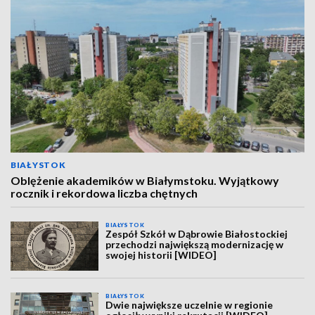
BIAŁYSTOK
Oblężenie akademików w Białymstoku. Wyjątkowy
rocznik i rekordowa liczba chętnych
BIAŁYSTOK
Zespół Szkół w Dąbrowie Białostockiej
przechodzi największą modernizację w
swojej historii [WIDEO]
BIAŁYSTOK
Dwie największe uczelnie w regionie