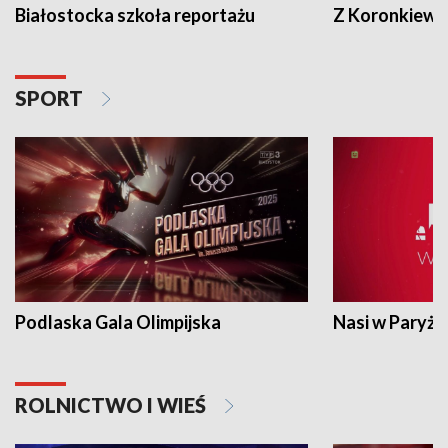
Białostocka szkoła reportażu
Z Koronkiewic
SPORT
Podlaska Gala Olimpijska
Nasi w Paryżu
ROLNICTWO I WIEŚ