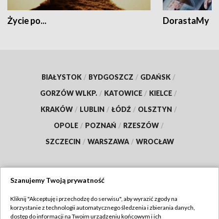
Życie po...
DorastaMy
BIAŁYSTOK
/
BYDGOSZCZ
/
GDAŃSK
/
GORZÓW WLKP.
/
KATOWICE
/
KIELCE
/
KRAKÓW
/
LUBLIN
/
ŁÓDŹ
/
OLSZTYN
/
OPOLE
/
POZNAŃ
/
RZESZÓW
/
SZCZECIN
/
WARSZAWA
/
WROCŁAW
Szanujemy Twoją prywatność
Dołącz do nas:
Kliknij "Akceptuję i przechodzę do serwisu", aby wyrazić zgody na
korzystanie z technologii automatycznego śledzenia i zbierania danych,
TVP
dostęp do informacji na Twoim urządzeniu końcowym i ich