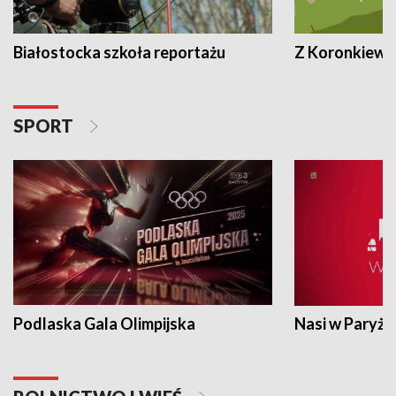
Białostocka szkoła reportażu
Z Koronkiewic
SPORT
Podlaska Gala Olimpijska
Nasi w Paryżu