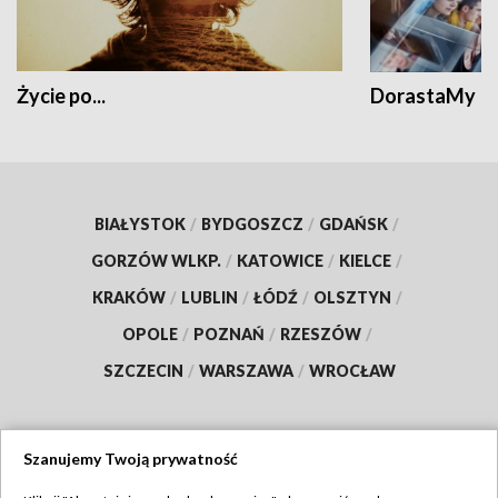
Życie po...
DorastaMy
BIAŁYSTOK
/
BYDGOSZCZ
/
GDAŃSK
/
GORZÓW WLKP.
/
KATOWICE
/
KIELCE
/
KRAKÓW
/
LUBLIN
/
ŁÓDŹ
/
OLSZTYN
/
OPOLE
/
POZNAŃ
/
RZESZÓW
/
SZCZECIN
/
WARSZAWA
/
WROCŁAW
Szanujemy Twoją prywatność
Dołącz do nas: