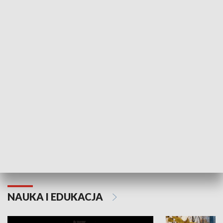
Żyjący Kościół
Usłyszeć Ewa
KULTURA I SZTUKA
Grajmy Swoje
Białostocki Te
NAUKA I EDUKACJA