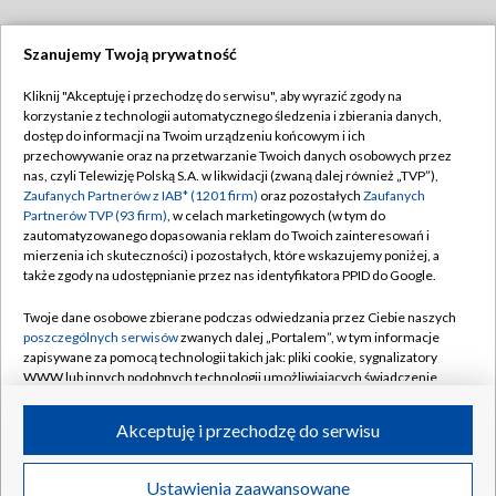
Szanujemy Twoją prywatność
Dołącz do nas:
Kliknij "Akceptuję i przechodzę do serwisu", aby wyrazić zgody na
korzystanie z technologii automatycznego śledzenia i zbierania danych,
TVP
dostęp do informacji na Twoim urządzeniu końcowym i ich
Abonament TVP
przechowywanie oraz na przetwarzanie Twoich danych osobowych przez
Regulamin TVP
nas, czyli Telewizję Polską S.A. w likwidacji (zwaną dalej również „TVP”),
Emisja w TVP
Polityka prywatności
Zaufanych Partnerów z IAB* (1201 firm)
oraz pozostałych
Zaufanych
Partnerów TVP (93 firm)
, w celach marketingowych (w tym do
Centrum informacji TVP
Moje zgody
zautomatyzowanego dopasowania reklam do Twoich zainteresowań i
mierzenia ich skuteczności) i pozostałych, które wskazujemy poniżej, a
Naziemna Telewizja Cyfrowa
Pomoc
także zgody na udostępnianie przez nas identyfikatora PPID do Google.
Sklep TVP
Biuro reklamy
Twoje dane osobowe zbierane podczas odwiedzania przez Ciebie naszych
Rada Programowa
Kontakt
poszczególnych serwisów
zwanych dalej „Portalem”, w tym informacje
zapisywane za pomocą technologii takich jak: pliki cookie, sygnalizatory
System NOS
WWW lub innych podobnych technologii umożliwiających świadczenie
dopasowanych i bezpiecznych usług, personalizację treści oraz reklam,
Informacje o nadawcy
Kanały
udostępnianie funkcji mediów społecznościowych oraz analizowanie
Akceptuję i przechodzę do serwisu
ruchu w Internecie.
Program dla prasy
©2026 Telewizja Polska S.A. w likwidacji
Biuro Reklamy
Twoje dane osobowe zbierane podczas odwiedzania przez Ciebie
Ustawienia zaawansowane