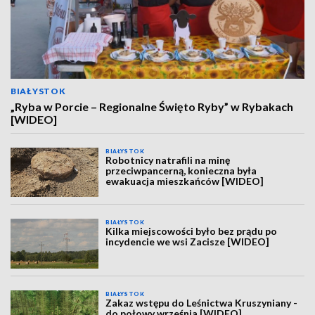
BIAŁYSTOK
„Ryba w Porcie – Regionalne Święto Ryby” w Rybakach
[WIDEO]
BIAŁYSTOK
Robotnicy natrafili na minę
przeciwpancerną, konieczna była
ewakuacja mieszkańców [WIDEO]
BIAŁYSTOK
Kilka miejscowości było bez prądu po
incydencie we wsi Zacisze [WIDEO]
BIAŁYSTOK
Zakaz wstępu do Leśnictwa Kruszyniany -
do połowy września [WIDEO]