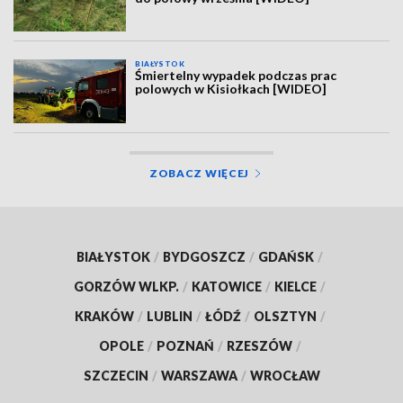
BIAŁYSTOK
Śmiertelny wypadek podczas prac
polowych w Kisiołkach [WIDEO]
ZOBACZ WIĘCEJ
BIAŁYSTOK
/
BYDGOSZCZ
/
GDAŃSK
/
GORZÓW WLKP.
/
KATOWICE
/
KIELCE
/
KRAKÓW
/
LUBLIN
/
ŁÓDŹ
/
OLSZTYN
/
OPOLE
/
POZNAŃ
/
RZESZÓW
/
SZCZECIN
/
WARSZAWA
/
WROCŁAW