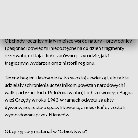
rezerwat i obszar tzw. ochrony ścisłej. Powołano też straż
łosiową, która zaprzęgniętym w konika polskiego
drewnianym wozem patrolowała lasy, żeby ocalić
przetrzebioną przez kłusowników populację.
Obchody rocznicy miały miejsce wśród natury – przyrodnicy
i pasjonaci odwiedzili niedostępne na co dzień fragmenty
rezerwatu, oddając hołd zarówno przyrodzie, jak i
tragicznym wydarzeniom z historii regionu.
Tereny bagien i lasów nie tylko są ostoją zwierząt, ale także
udzielały schronienia uczestnikom powstań narodowych i
walk partyzanckich. Położona w obrębie Czerwonego Bagna
wieś Grzędy w roku 1943, w ramach odwetu za akty
dywersyjne, została spacyfikowana, a mieszkańcy zostali
wymordowani przez Niemców.
Obejrzyj cały materiał w "Obiektywie".