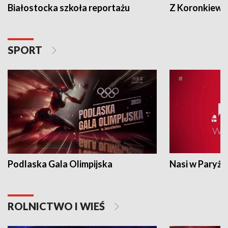
Białostocka szkoła reportażu
Z Koronkiewic
SPORT
Podlaska Gala Olimpijska
Nasi w Paryżu
ROLNICTWO I WIEŚ