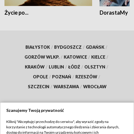
Życie po...
DorastaMy
BIAŁYSTOK
/
BYDGOSZCZ
/
GDAŃSK
/
GORZÓW WLKP.
/
KATOWICE
/
KIELCE
/
KRAKÓW
/
LUBLIN
/
ŁÓDŹ
/
OLSZTYN
/
OPOLE
/
POZNAŃ
/
RZESZÓW
/
SZCZECIN
/
WARSZAWA
/
WROCŁAW
Szanujemy Twoją prywatność
Dołącz do nas:
Kliknij "Akceptuję i przechodzę do serwisu", aby wyrazić zgody na
korzystanie z technologii automatycznego śledzenia i zbierania danych,
TVP
dostęp do informacji na Twoim urządzeniu końcowym i ich