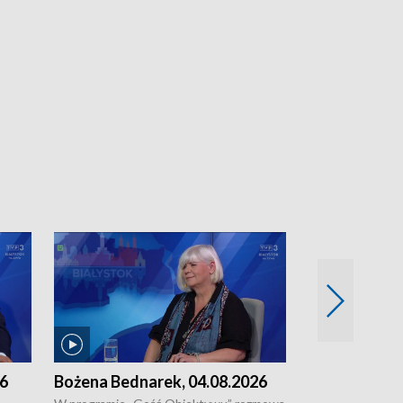
26
Bożena Bednarek, 04.08.2026
dr Katarzyna
03.08.2026