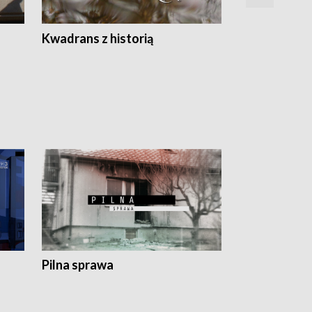
Z
Kwadrans z historią
Kartki z kal
Pilna sprawa