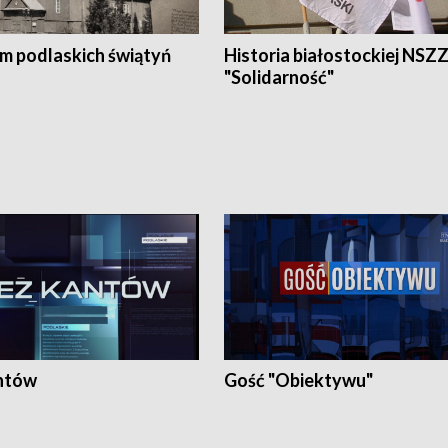
em podlaskich świątyń
Historia białostockiej NSZ
"Solidarność"
ntów
Gość "Obiektywu"