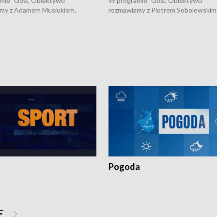
mie "Gość Obiektywu"
W programie "Gość Obiektywu"
my z Adamem Musiukiem,
rozmawiamy z Piotrem Sobolewskim
m wojewódzkim konserwatorem
Towarzystwa Amickus o możliwości
o kondycji zabytków w regionie
wsparcia osób dotkniętych przemocą
 wniosków na prace
działaniu Ośrodka Pomocy Osobom
torskie.
Pokrzywdzonym Przestępstwem.
Pogoda
E