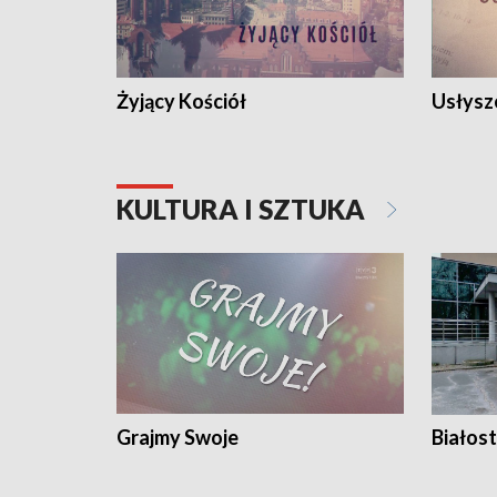
Żyjący Kościół
Usłysz
KULTURA I SZTUKA
Grajmy Swoje
Białost