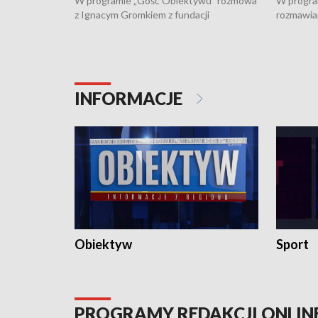
W programie „Gość Obiektywu” rozmowa
W progra
z Ignacym Gromkiem z fundacji
rozmawia
"Przystanek Autyzm" o opiece dorosłych
podlaski
osób autystycznych oraz potrzebie
zabytków 
dziennej i całodobowej opieki.
i naborze
konserwa
INFORMACJE
Obiektyw
Sport
PROGRAMY REDAKCJI ONLIN