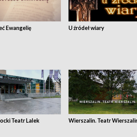
eć Ewangelię
U źródeł wiary
ocki Teatr Lalek
Wierszalin. Teatr Wierszali