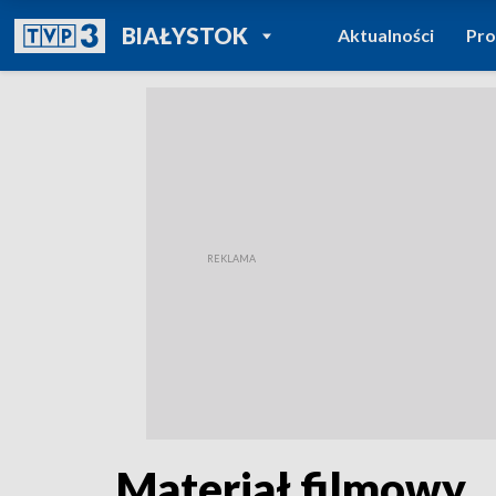
POWRÓT DO
BIAŁYSTOK
Aktualności
Pr
TVP REGIONY
Materiał filmowy