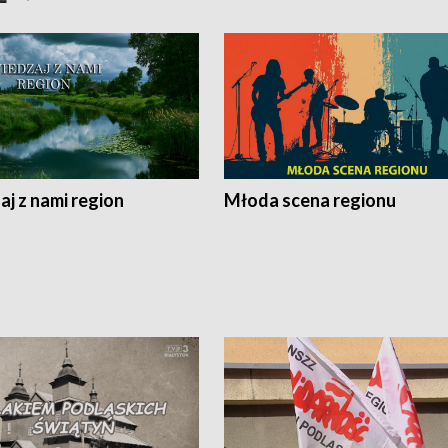
j z nami region
Młoda scena regionu