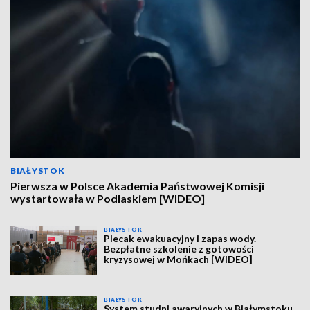
BIAŁYSTOK
Pierwsza w Polsce Akademia Państwowej Komisji
wystartowała w Podlaskiem [WIDEO]
BIAŁYSTOK
Plecak ewakuacyjny i zapas wody.
Bezpłatne szkolenie z gotowości
kryzysowej w Mońkach [WIDEO]
BIAŁYSTOK
System studni awaryjnych w Białymstoku