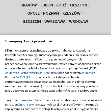
KRAKÓW
/
LUBLIN
/
ŁÓDŹ
/
OLSZTYN
/
OPOLE
/
POZNAŃ
/
RZESZÓW
/
SZCZECIN
/
WARSZAWA
/
WROCŁAW
Szanujemy Twoją prywatność
Dołącz do nas:
Kliknij "Akceptuję i przechodzę do serwisu", aby wyrazić zgody na
korzystanie z technologii automatycznego śledzenia i zbierania danych,
TVP
dostęp do informacji na Twoim urządzeniu końcowym i ich
Abonament TVP
przechowywanie oraz na przetwarzanie Twoich danych osobowych przez
Regulamin TVP
nas, czyli Telewizję Polską S.A. w likwidacji (zwaną dalej również „TVP”),
Emisja w TVP
Polityka prywatności
Zaufanych Partnerów z IAB* (1201 firm)
oraz pozostałych
Zaufanych
Partnerów TVP (93 firm)
, w celach marketingowych (w tym do
Centrum informacji TVP
Moje zgody
zautomatyzowanego dopasowania reklam do Twoich zainteresowań i
mierzenia ich skuteczności) i pozostałych, które wskazujemy poniżej, a
Naziemna Telewizja Cyfrowa
Pomoc
także zgody na udostępnianie przez nas identyfikatora PPID do Google.
Sklep TVP
Biuro reklamy
Twoje dane osobowe zbierane podczas odwiedzania przez Ciebie naszych
Rada Programowa
Kontakt
poszczególnych serwisów
zwanych dalej „Portalem”, w tym informacje
zapisywane za pomocą technologii takich jak: pliki cookie, sygnalizatory