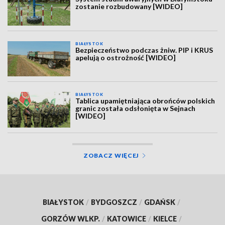
zostanie rozbudowany [WIDEO]
BIAŁYSTOK
Bezpieczeństwo podczas żniw. PIP i KRUS
apelują o ostrożność [WIDEO]
BIAŁYSTOK
Tablica upamiętniająca obrońców polskich
granic została odsłonięta w Sejnach
[WIDEO]
ZOBACZ WIĘCEJ
BIAŁYSTOK
/
BYDGOSZCZ
/
GDAŃSK
/
GORZÓW WLKP.
/
KATOWICE
/
KIELCE
/