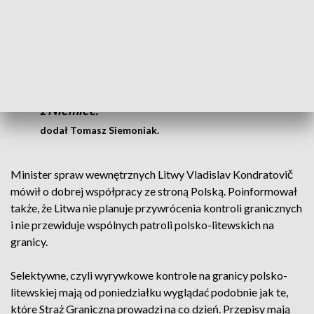
Jeśli Niemcy zniosą swoje kontrole, które
przypomnę, prowadzą od października
2023 roku, my też nie będziemy widzieć
powodu, żeby kontrolować wjeżdżających
z Niemiec.
dodał Tomasz Siemoniak.
Minister spraw wewnętrznych Litwy Vladislav Kondratovič
mówił o dobrej współpracy ze stroną Polską. Poinformował
także, że Litwa nie planuje przywrócenia kontroli granicznych
i nie przewiduje wspólnych patroli polsko-litewskich na
granicy.
Selektywne, czyli wyrywkowe kontrole na granicy polsko-
litewskiej mają od poniedziałku wyglądać podobnie jak te,
które Straż Graniczna prowadzi na co dzień. Przepisy mają