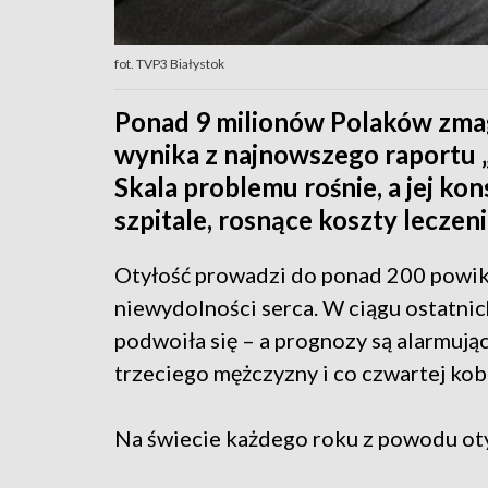
fot. TVP3 Białystok
Ponad 9 milionów Polaków zmag
wynika z najnowszego raportu „
Skala problemu rośnie, a jej k
szpitale, rosnące koszty leczen
Otyłość prowadzi do ponad 200 powikła
niewydolności serca. W ciągu ostatnic
podwoiła się – a prognozy są alarmują
trzeciego mężczyzny i co czwartej kob
Na świecie każdego roku z powodu oty