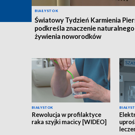
BIAŁYSTOK
Światowy Tydzień Karmienia Pier
podkreśla znaczenie naturalnego
żywienia noworodków
BIAŁYSTOK
BIAŁYS
Rewolucja w profilaktyce
Elekt
raka szyjki macicy [WIDEO]
uproś
lecze