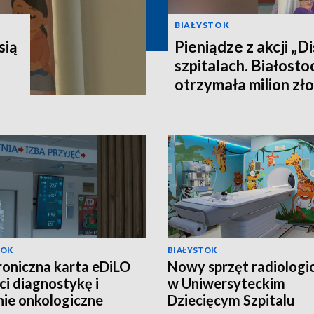
BIAŁYSTOK
sią
Pieniądze z akcji „Di
szpitalach. Białost
otrzymała milion z
TOK
BIAŁYSTOK
roniczna karta eDiLO
Nowy sprzęt radiologi
ci diagnostykę i
w Uniwersyteckim
nie onkologiczne
Dziecięcym Szpitalu