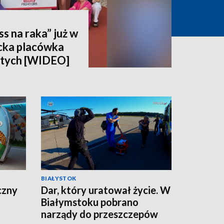
ss na raka” już w
ocka placówka
łotych [WIDEO]
BIAŁYSTOK
czny
Dar, który uratował życie. W
Białymstoku pobrano
narządy do przeszczepów