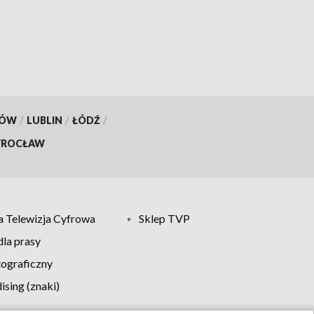
od młodego mężczyzny
[WIDEO]
KÓW
/
LUBLIN
/
ŁÓDŹ
/
ROCŁAW
 Telewizja Cyfrowa
Sklep TVP
la prasy
tograficzny
sing (znaki)