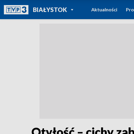
POWRÓT DO
BIAŁYSTOK
Aktualności
Pr
TVP REGIONY
Otyłość – cichy z