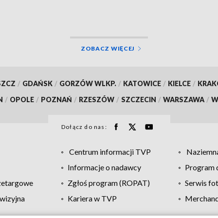
EO]
Klinicznym [WIDEO]
ZOBACZ WIĘCEJ
SZCZ
/
GDAŃSK
/
GORZÓW WLKP.
/
KATOWICE
/
KIELCE
/
KRA
N
/
OPOLE
/
POZNAŃ
/
RZESZÓW
/
SZCZECIN
/
WARSZAWA
/
W
Dołącz do nas:
Centrum informacji TVP
Naziemna
Informacje o nadawcy
Program d
zetargowe
Zgłoś program (ROPAT)
Serwis fo
wizyjna
Kariera w TVP
Merchandi