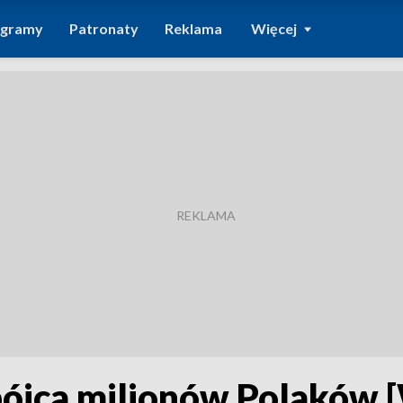
ogramy
Patronaty
Reklama
Więcej
abójca milionów Polaków