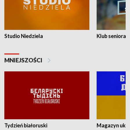
Studio Niedziela
Klub seniora
MNIEJSZOŚCI
Tydzień białoruski
Magazyn ukra