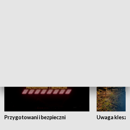
Grajmy Swoje
Białostocki Te
NAUKA I EDUKACJA
Przygotowani i bezpieczni
Uwaga kleszc