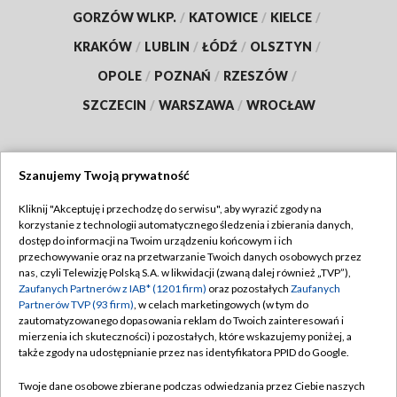
GORZÓW WLKP.
/
KATOWICE
/
KIELCE
/
KRAKÓW
/
LUBLIN
/
ŁÓDŹ
/
OLSZTYN
/
OPOLE
/
POZNAŃ
/
RZESZÓW
/
SZCZECIN
/
WARSZAWA
/
WROCŁAW
Szanujemy Twoją prywatność
Dołącz do nas:
Kliknij "Akceptuję i przechodzę do serwisu", aby wyrazić zgody na
korzystanie z technologii automatycznego śledzenia i zbierania danych,
TVP
dostęp do informacji na Twoim urządzeniu końcowym i ich
Abonament TVP
przechowywanie oraz na przetwarzanie Twoich danych osobowych przez
Regulamin TVP
nas, czyli Telewizję Polską S.A. w likwidacji (zwaną dalej również „TVP”),
Emisja w TVP
Polityka prywatności
Zaufanych Partnerów z IAB* (1201 firm)
oraz pozostałych
Zaufanych
Partnerów TVP (93 firm)
, w celach marketingowych (w tym do
Centrum informacji TVP
Moje zgody
zautomatyzowanego dopasowania reklam do Twoich zainteresowań i
mierzenia ich skuteczności) i pozostałych, które wskazujemy poniżej, a
Naziemna Telewizja Cyfrowa
Pomoc
także zgody na udostępnianie przez nas identyfikatora PPID do Google.
Sklep TVP
Biuro reklamy
Twoje dane osobowe zbierane podczas odwiedzania przez Ciebie naszych