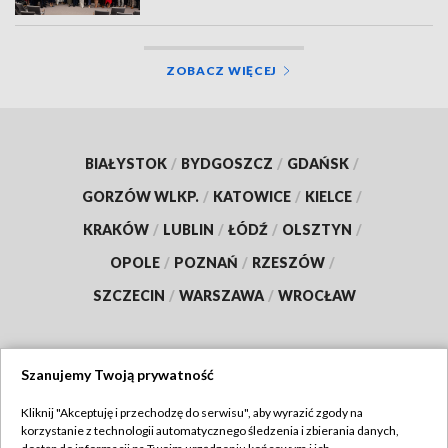
ZOBACZ WIĘCEJ
BIAŁYSTOK
/
BYDGOSZCZ
/
GDAŃSK
/
GORZÓW WLKP.
/
KATOWICE
/
KIELCE
/
KRAKÓW
/
LUBLIN
/
ŁÓDŹ
/
OLSZTYN
/
OPOLE
/
POZNAŃ
/
RZESZÓW
/
SZCZECIN
/
WARSZAWA
/
WROCŁAW
Szanujemy Twoją prywatność
Dołącz do nas:
Kliknij "Akceptuję i przechodzę do serwisu", aby wyrazić zgody na
korzystanie z technologii automatycznego śledzenia i zbierania danych,
TVP