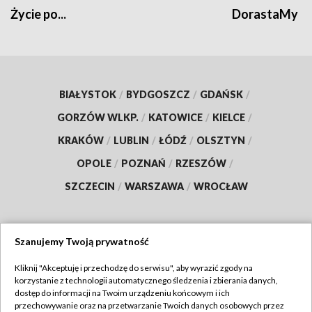
Życie po...
DorastaMy
BIAŁYSTOK
/
BYDGOSZCZ
/
GDAŃSK
/
GORZÓW WLKP.
/
KATOWICE
/
KIELCE
/
KRAKÓW
/
LUBLIN
/
ŁÓDŹ
/
OLSZTYN
/
OPOLE
/
POZNAŃ
/
RZESZÓW
/
SZCZECIN
/
WARSZAWA
/
WROCŁAW
Szanujemy Twoją prywatność
Dołącz do nas:
Kliknij "Akceptuję i przechodzę do serwisu", aby wyrazić zgody na
korzystanie z technologii automatycznego śledzenia i zbierania danych,
TVP
dostęp do informacji na Twoim urządzeniu końcowym i ich
Abonament TVP
przechowywanie oraz na przetwarzanie Twoich danych osobowych przez
Regulamin TVP