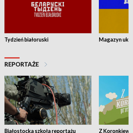
Tydzień białoruski
Magazyn ukra
REPORTAŻE
Białostocka szkoła reportażu
Z Koronkiewic