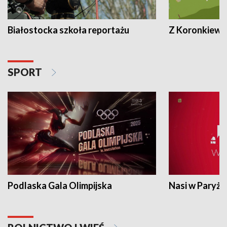
Białostocka szkoła reportażu
Z Koronkiewic
SPORT
Podlaska Gala Olimpijska
Nasi w Paryżu