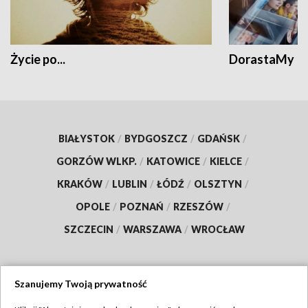
Życie po...
DorastaMy
BIAŁYSTOK
/
BYDGOSZCZ
/
GDAŃSK
/
GORZÓW WLKP.
/
KATOWICE
/
KIELCE
/
KRAKÓW
/
LUBLIN
/
ŁÓDŹ
/
OLSZTYN
/
OPOLE
/
POZNAŃ
/
RZESZÓW
/
SZCZECIN
/
WARSZAWA
/
WROCŁAW
Szanujemy Twoją prywatność
Dołącz do nas: