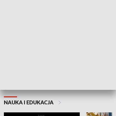
Żyjący Kościół
Usłyszeć Ewa
KULTURA I SZTUKA
Grajmy Swoje
Białostocki Te
NAUKA I EDUKACJA