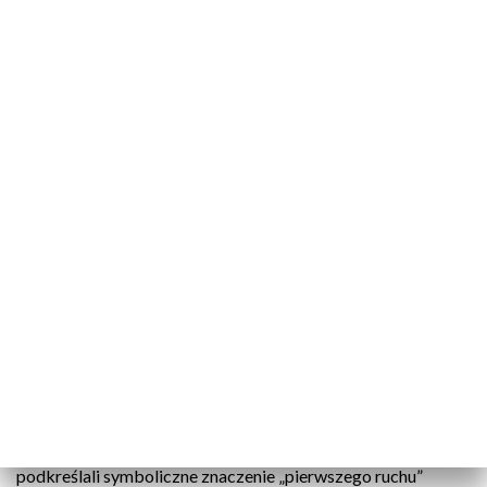
fot. TVP3 Białystok
Drugi Recyklingowy Turniej Szachowy, który łączy
królewską grę z promocją odpowiedzialnych
nawyków ekologicznych, odbył się w Białymstoku,
21 czerwca.
Wydarzenie przyciągnęło miłośników logicznej rywalizacji,
którzy rozegrali partie na zestawach wykonanych z
przetworzonych elektroodpadów – m.in. pionków
powstałych z elementów starych lodówek. Organizatorzy
podkreślali symboliczne znaczenie „pierwszego ruchu”