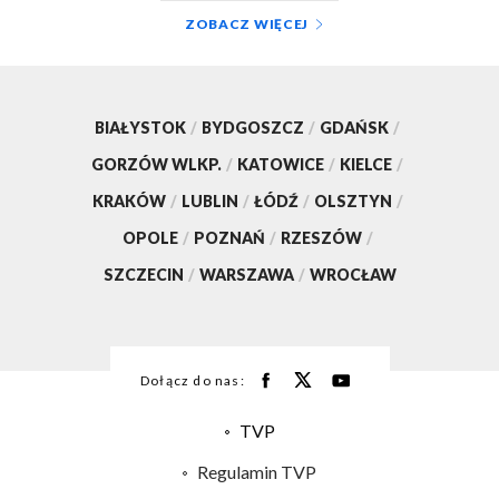
ZOBACZ WIĘCEJ
BIAŁYSTOK
/
BYDGOSZCZ
/
GDAŃSK
/
GORZÓW WLKP.
/
KATOWICE
/
KIELCE
/
KRAKÓW
/
LUBLIN
/
ŁÓDŹ
/
OLSZTYN
/
OPOLE
/
POZNAŃ
/
RZESZÓW
/
SZCZECIN
/
WARSZAWA
/
WROCŁAW
Dołącz do nas:
TVP
Abonament TVP
Regulamin TVP