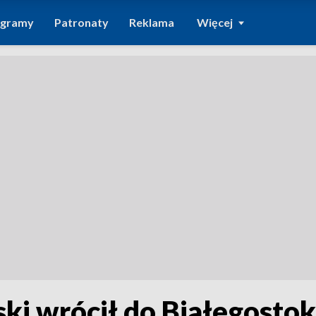
ogramy
Patronaty
Reklama
Więcej
ki wrócił do Białegosto