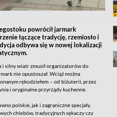
ałegostoku powrócił jarmark
zenie łączące tradycję, rzemiosło i
dycja odbywa się w nowej lokalizacji
atycznym.
 i silny wiatr zmusił organizatorów do
jarmark nie opustoszał. Wciąż można
konanym rękodziełem – od biżuterii, przez
nia i oryginalne przyrządy kuchenne.
no polskie, jak i zagraniczne specjały.
wych chlebów, tradycyjnych sękaczy czy