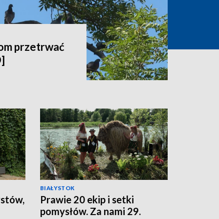
om przetrwać
]
BIAŁYSTOK
ystów,
Prawie 20 ekip i setki
pomysłów. Za nami 29.