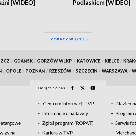
aźni [WIDEO]
Podlaskiem [WIDEO]
ZOBACZ WIĘCEJ
SZCZ
/
GDAŃSK
/
GORZÓW WLKP.
/
KATOWICE
/
KIELCE
/
KRA
N
/
OPOLE
/
POZNAŃ
/
RZESZÓW
/
SZCZECIN
/
WARSZAWA
/
W
Dołącz do nas:
Centrum informacji TVP
Naziemna
Informacje o nadawcy
Program d
zetargowe
Zgłoś program (ROPAT)
Serwis fo
wizyjna
Kariera w TVP
Merchandi