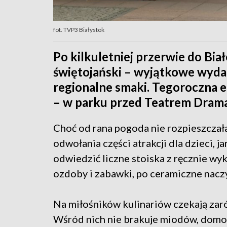
fot. TVP3 Białystok
Po kilkuletniej przerwie do Bi
świętojański – wyjątkowe wydar
regionalne smaki. Tegoroczna e
– w parku przed Teatrem Dram
Choć od rana pogoda nie rozpieszczała
odwołania części atrakcji dla dzieci, 
odwiedzić liczne stoiska z ręcznie wy
ozdoby i zabawki, po ceramiczne naczy
Na miłośników kulinariów czekają zarów
Wśród nich nie brakuje miodów, domo