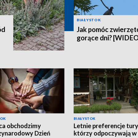
BIAŁYSTOK
ód
Jak pomóc zwierzęt
gorące dni? [WIDEO
TOK
BIAŁYSTOK
pca obchodzimy
Letnie preferencje tur
zynarodowy Dzień
którzy odpoczywają w