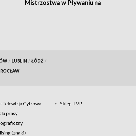
Mistrzostwa w Pływaniu na
Byle Czym [WIDEO]
KÓW
/
LUBLIN
/
ŁÓDŹ
/
ROCŁAW
 Telewizja Cyfrowa
Sklep TVP
la prasy
tograficzny
sing (znaki)