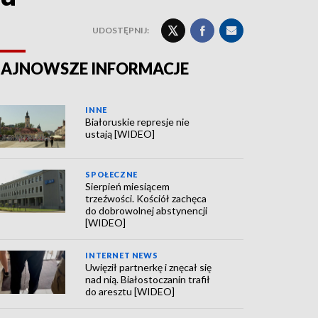
UDOSTĘPNIJ:
AJNOWSZE INFORMACJE
INNE
Białoruskie represje nie
ustają [WIDEO]
SPOŁECZNE
Sierpień miesiącem
trzeźwości. Kościół zachęca
do dobrowolnej abstynencji
[WIDEO]
INTERNET NEWS
Uwięził partnerkę i znęcał się
nad nią. Białostoczanin trafił
do aresztu [WIDEO]