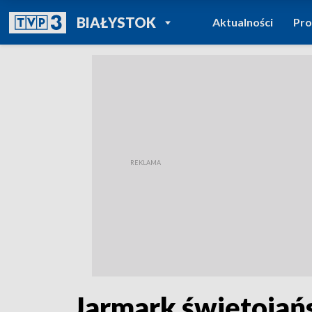
POWRÓT DO
BIAŁYSTOK
Aktualności
Pr
TVP REGIONY
Jarmark świętojańs