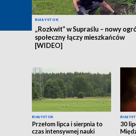
BIAŁYSTOK
„Rozkwit” w Supraślu – nowy ogr
społeczny łączy mieszkańców
[WIDEO]
BIAŁYSTOK
BIAŁYS
Przełom lipca i sierpnia to
30 li
czas intensywnej nauki
Międ