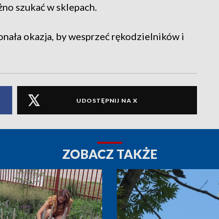
óżno szukać w sklepach.
onała okazja, by wesprzeć rękodzielników i
UDOSTĘPNIJ NA X
ZOBACZ TAKŻE