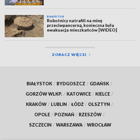
BIAŁYSTOK
Robotnicy natrafili na minę
przeciwpancerną, konieczna była
ewakuacja mieszkańców [WIDEO]
ZOBACZ WIĘCEJ
BIAŁYSTOK
/
BYDGOSZCZ
/
GDAŃSK
/
GORZÓW WLKP.
/
KATOWICE
/
KIELCE
/
KRAKÓW
/
LUBLIN
/
ŁÓDŹ
/
OLSZTYN
/
OPOLE
/
POZNAŃ
/
RZESZÓW
/
SZCZECIN
/
WARSZAWA
/
WROCŁAW