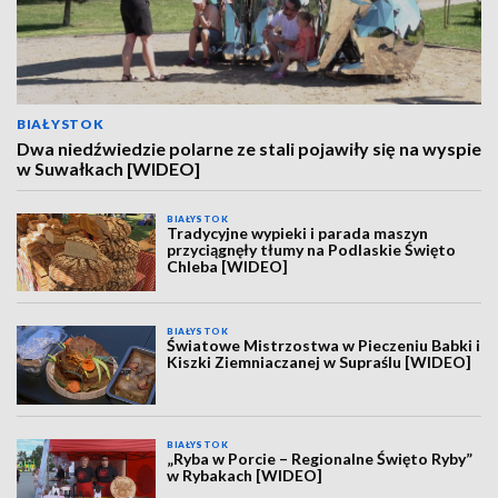
BIAŁYSTOK
Dwa niedźwiedzie polarne ze stali pojawiły się na wyspie
w Suwałkach [WIDEO]
BIAŁYSTOK
Tradycyjne wypieki i parada maszyn
przyciągnęły tłumy na Podlaskie Święto
Chleba [WIDEO]
BIAŁYSTOK
Światowe Mistrzostwa w Pieczeniu Babki i
Kiszki Ziemniaczanej w Supraślu [WIDEO]
BIAŁYSTOK
„Ryba w Porcie – Regionalne Święto Ryby”
w Rybakach [WIDEO]