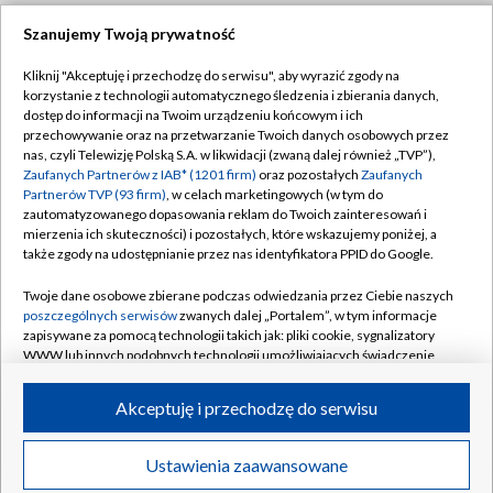
Szanujemy Twoją prywatność
Dołącz do nas:
Kliknij "Akceptuję i przechodzę do serwisu", aby wyrazić zgody na
korzystanie z technologii automatycznego śledzenia i zbierania danych,
TVP
dostęp do informacji na Twoim urządzeniu końcowym i ich
Abonament TVP
przechowywanie oraz na przetwarzanie Twoich danych osobowych przez
Regulamin TVP
nas, czyli Telewizję Polską S.A. w likwidacji (zwaną dalej również „TVP”),
Emisja w TVP
Polityka prywatności
Zaufanych Partnerów z IAB* (1201 firm)
oraz pozostałych
Zaufanych
Partnerów TVP (93 firm)
, w celach marketingowych (w tym do
Centrum informacji TVP
Moje zgody
zautomatyzowanego dopasowania reklam do Twoich zainteresowań i
mierzenia ich skuteczności) i pozostałych, które wskazujemy poniżej, a
Naziemna Telewizja Cyfrowa
Pomoc
także zgody na udostępnianie przez nas identyfikatora PPID do Google.
Sklep TVP
Biuro reklamy
Twoje dane osobowe zbierane podczas odwiedzania przez Ciebie naszych
Rada Programowa
Kontakt
poszczególnych serwisów
zwanych dalej „Portalem”, w tym informacje
zapisywane za pomocą technologii takich jak: pliki cookie, sygnalizatory
System NOS
WWW lub innych podobnych technologii umożliwiających świadczenie
dopasowanych i bezpiecznych usług, personalizację treści oraz reklam,
Informacje o nadawcy
Kanały
udostępnianie funkcji mediów społecznościowych oraz analizowanie
Akceptuję i przechodzę do serwisu
ruchu w Internecie.
Program dla prasy
©2026 Telewizja Polska S.A. w likwidacji
Biuro Reklamy
Twoje dane osobowe zbierane podczas odwiedzania przez Ciebie
Ustawienia zaawansowane
poszczególnych serwisów
na Portalu, takie jak adresy IP, identyfikatory
Ogłoszenie przetargowe