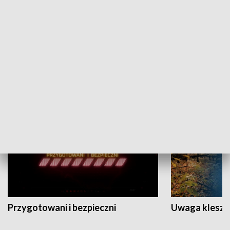
Grajmy Swoje
Białostocki Te
NAUKA I EDUKACJA
Przygotowani i bezpieczni
Uwaga kleszc