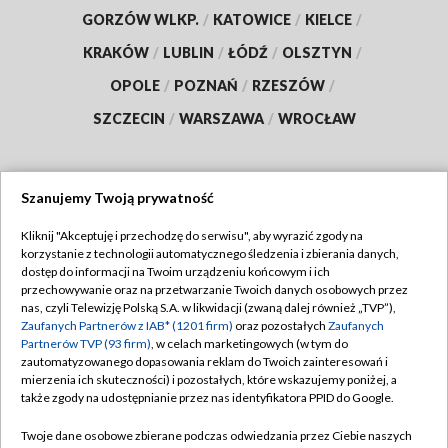
GORZÓW WLKP.
/
KATOWICE
/
KIELCE
/
KRAKÓW
/
LUBLIN
/
ŁÓDŹ
/
OLSZTYN
/
OPOLE
/
POZNAŃ
/
RZESZÓW
/
SZCZECIN
/
WARSZAWA
/
WROCŁAW
Szanujemy Twoją prywatność
Dołącz do nas:
Kliknij "Akceptuję i przechodzę do serwisu", aby wyrazić zgody na
korzystanie z technologii automatycznego śledzenia i zbierania danych,
TVP
dostęp do informacji na Twoim urządzeniu końcowym i ich
Abonament TVP
przechowywanie oraz na przetwarzanie Twoich danych osobowych przez
Regulamin TVP
nas, czyli Telewizję Polską S.A. w likwidacji (zwaną dalej również „TVP”),
Emisja w TVP
Polityka prywatności
Zaufanych Partnerów z IAB* (1201 firm)
oraz pozostałych
Zaufanych
Partnerów TVP (93 firm)
, w celach marketingowych (w tym do
Centrum informacji TVP
Moje zgody
zautomatyzowanego dopasowania reklam do Twoich zainteresowań i
mierzenia ich skuteczności) i pozostałych, które wskazujemy poniżej, a
Naziemna Telewizja Cyfrowa
Pomoc
także zgody na udostępnianie przez nas identyfikatora PPID do Google.
Sklep TVP
Biuro reklamy
Twoje dane osobowe zbierane podczas odwiedzania przez Ciebie naszych