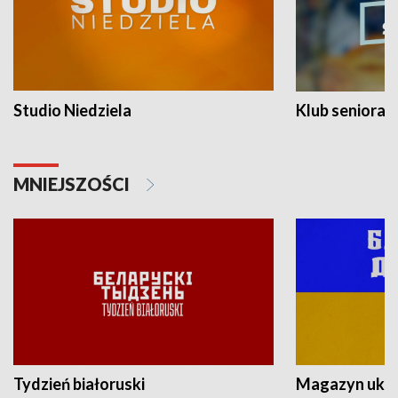
Studio Niedziela
Klub seniora
MNIEJSZOŚCI
Tydzień białoruski
Magazyn ukra