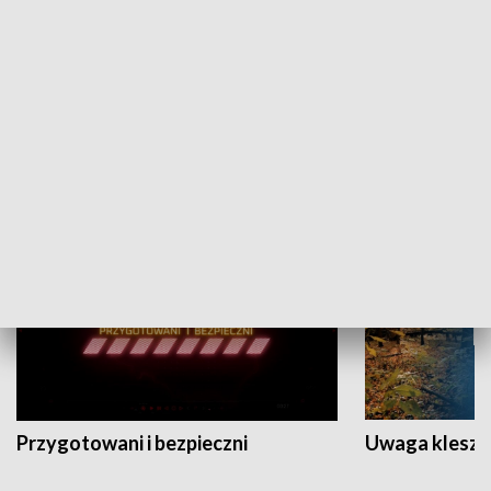
Grajmy Swoje
Białostocki Te
NAUKA I EDUKACJA
Przygotowani i bezpieczni
Uwaga kleszc