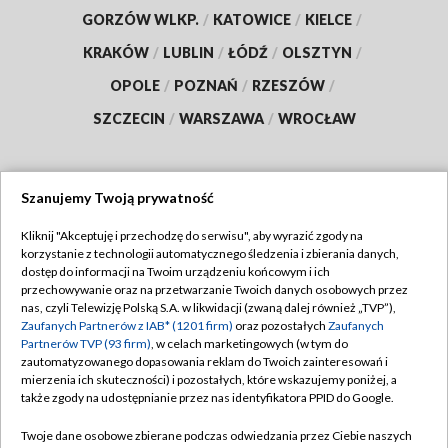
GORZÓW WLKP.
/
KATOWICE
/
KIELCE
/
KRAKÓW
/
LUBLIN
/
ŁÓDŹ
/
OLSZTYN
/
OPOLE
/
POZNAŃ
/
RZESZÓW
/
SZCZECIN
/
WARSZAWA
/
WROCŁAW
Szanujemy Twoją prywatność
Dołącz do nas:
Kliknij "Akceptuję i przechodzę do serwisu", aby wyrazić zgody na
korzystanie z technologii automatycznego śledzenia i zbierania danych,
TVP
dostęp do informacji na Twoim urządzeniu końcowym i ich
Abonament TVP
przechowywanie oraz na przetwarzanie Twoich danych osobowych przez
Regulamin TVP
nas, czyli Telewizję Polską S.A. w likwidacji (zwaną dalej również „TVP”),
Emisja w TVP
Polityka prywatności
Zaufanych Partnerów z IAB* (1201 firm)
oraz pozostałych
Zaufanych
Partnerów TVP (93 firm)
, w celach marketingowych (w tym do
Centrum informacji TVP
Moje zgody
zautomatyzowanego dopasowania reklam do Twoich zainteresowań i
mierzenia ich skuteczności) i pozostałych, które wskazujemy poniżej, a
Naziemna Telewizja Cyfrowa
Pomoc
także zgody na udostępnianie przez nas identyfikatora PPID do Google.
Sklep TVP
Biuro reklamy
Twoje dane osobowe zbierane podczas odwiedzania przez Ciebie naszych