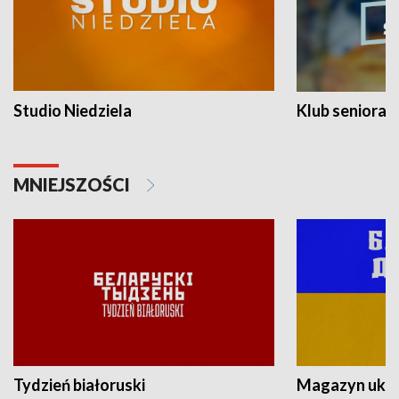
Studio Niedziela
Klub seniora
MNIEJSZOŚCI
Tydzień białoruski
Magazyn ukra