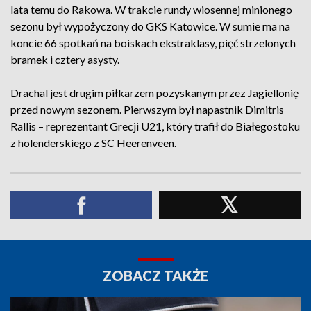
lata temu do Rakowa. W trakcie rundy wiosennej minionego
sezonu był wypożyczony do GKS Katowice. W sumie ma na
koncie 66 spotkań na boiskach ekstraklasy, pięć strzelonych
bramek i cztery asysty.
Drachal jest drugim piłkarzem pozyskanym przez Jagiellonię
przed nowym sezonem. Pierwszym był napastnik Dimitris
Rallis – reprezentant Grecji U21, który trafił do Białegostoku
z holenderskiego z SC Heerenveen.
ZOBACZ TAKŻE