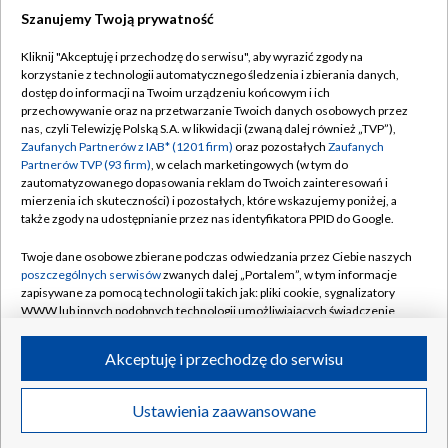
Szanujemy Twoją prywatność
Dołącz do nas:
Kliknij "Akceptuję i przechodzę do serwisu", aby wyrazić zgody na
korzystanie z technologii automatycznego śledzenia i zbierania danych,
TVP
dostęp do informacji na Twoim urządzeniu końcowym i ich
Abonament TVP
przechowywanie oraz na przetwarzanie Twoich danych osobowych przez
Regulamin TVP
nas, czyli Telewizję Polską S.A. w likwidacji (zwaną dalej również „TVP”),
Emisja w TVP
Polityka prywatności
Zaufanych Partnerów z IAB* (1201 firm)
oraz pozostałych
Zaufanych
Partnerów TVP (93 firm)
, w celach marketingowych (w tym do
Centrum informacji TVP
Moje zgody
zautomatyzowanego dopasowania reklam do Twoich zainteresowań i
mierzenia ich skuteczności) i pozostałych, które wskazujemy poniżej, a
Naziemna Telewizja Cyfrowa
Pomoc
także zgody na udostępnianie przez nas identyfikatora PPID do Google.
Sklep TVP
Biuro reklamy
Twoje dane osobowe zbierane podczas odwiedzania przez Ciebie naszych
Rada Programowa
Kontakt
poszczególnych serwisów
zwanych dalej „Portalem”, w tym informacje
zapisywane za pomocą technologii takich jak: pliki cookie, sygnalizatory
System NOS
WWW lub innych podobnych technologii umożliwiających świadczenie
dopasowanych i bezpiecznych usług, personalizację treści oraz reklam,
Informacje o nadawcy
Kanały
udostępnianie funkcji mediów społecznościowych oraz analizowanie
Akceptuję i przechodzę do serwisu
ruchu w Internecie.
Program dla prasy
©2026 Telewizja Polska S.A. w likwidacji
Biuro Reklamy
Twoje dane osobowe zbierane podczas odwiedzania przez Ciebie
Ustawienia zaawansowane
poszczególnych serwisów
na Portalu, takie jak adresy IP, identyfikatory
Ogłoszenie przetargowe
Twoich urządzeń końcowych i identyfikatory plików cookie, informacje o