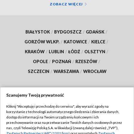
ZOBACZ WIĘCEJ
BIAŁYSTOK
/
BYDGOSZCZ
/
GDAŃSK
/
GORZÓW WLKP.
/
KATOWICE
/
KIELCE
/
KRAKÓW
/
LUBLIN
/
ŁÓDŹ
/
OLSZTYN
/
OPOLE
/
POZNAŃ
/
RZESZÓW
/
SZCZECIN
/
WARSZAWA
/
WROCŁAW
Szanujemy Twoją prywatność
Dołącz do nas:
Kliknij "Akceptuję i przechodzę do serwisu", aby wyrazić zgody na
korzystanie z technologii automatycznego śledzenia i zbierania danych,
TVP
dostęp do informacji na Twoim urządzeniu końcowym i ich
Abonament TVP
przechowywanie oraz na przetwarzanie Twoich danych osobowych przez
Regulamin TVP
nas, czyli Telewizję Polską S.A. w likwidacji (zwaną dalej również „TVP”),
Emisja w TVP
Polityka prywatności
Zaufanych Partnerów z IAB* (1201 firm)
oraz pozostałych
Zaufanych