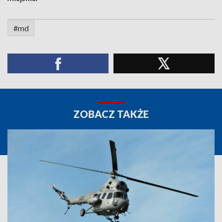
#md
ZOBACZ TAKŻE