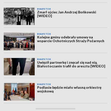
BIAŁYSTOK
Zmarł ojciec Jan Andrzej Bońkowski
[WIDEO]
BIAŁYSTOK
Kolejne gminy odebrały umowy na
wsparcie Ochotniczych Straży Pożarnych
BIAŁYSTOK
Uwięził partnerkę i znęcał się nad nią.
Białostoczanin trafił do aresztu [WIDEO]
BIAŁYSTOK
Podlasie będzie miało własną orkiestrę
wojskową