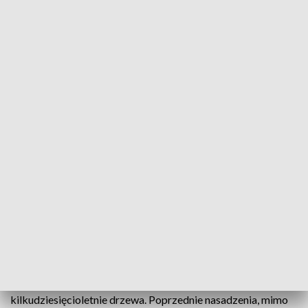
fot. Wojciech Wojtkielewicz
Pierwsze oznaki usychania pojawiły się na nowo
posadzonych tujach w Alei Zakochanych na
białostockich Plantach w czerwcu. Rośliny
zastąpiły wcześniejsze nasadzenia, które również
się nie przyjęły.
Nowe tuje pojawiły się w kwietniu na odcinku między ulicą
Akademicką a Placem Katyńskim. To kolejna próba
przywrócenia zieleni w miejscu, gdzie wcześniej rosły
kilkudziesięcioletnie drzewa. Poprzednie nasadzenia, mimo