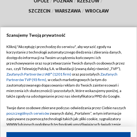
OPOLE
/
POZNAŃ
/
RZESZÓW
/
SZCZECIN
/
WARSZAWA
/
WROCŁAW
Szanujemy Twoją prywatność
Dołącz do nas:
Kliknij "Akceptuję i przechodzę do serwisu", aby wyrazić zgody na
korzystanie z technologii automatycznego śledzenia i zbierania danych,
TVP
dostęp do informacji na Twoim urządzeniu końcowym i ich
Abonament TVP
przechowywanie oraz na przetwarzanie Twoich danych osobowych przez
Regulamin TVP
nas, czyli Telewizję Polską S.A. w likwidacji (zwaną dalej również „TVP”),
Emisja w TVP
Polityka prywatności
Zaufanych Partnerów z IAB* (1201 firm)
oraz pozostałych
Zaufanych
Partnerów TVP (93 firm)
, w celach marketingowych (w tym do
Centrum informacji TVP
Moje zgody
zautomatyzowanego dopasowania reklam do Twoich zainteresowań i
mierzenia ich skuteczności) i pozostałych, które wskazujemy poniżej, a
Naziemna Telewizja Cyfrowa
Pomoc
także zgody na udostępnianie przez nas identyfikatora PPID do Google.
Sklep TVP
Biuro reklamy
Twoje dane osobowe zbierane podczas odwiedzania przez Ciebie naszych
Rada Programowa
Kontakt
poszczególnych serwisów
zwanych dalej „Portalem”, w tym informacje
zapisywane za pomocą technologii takich jak: pliki cookie, sygnalizatory
System NOS
WWW lub innych podobnych technologii umożliwiających świadczenie
dopasowanych i bezpiecznych usług, personalizację treści oraz reklam,
Informacje o nadawcy
Kanały
udostępnianie funkcji mediów społecznościowych oraz analizowanie