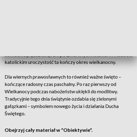
postacią ognia. Jak podkreśla ks. dr Karol Kondracikowski z
Kurii Metropolitalnej, prawdziwym znakiem działania Ducha
Świętego są zmiany, jakie zaszły w sercach apostołów – ich
odwaga i gotowość do głoszenia Ewangelii.
Zesłanie Ducha Świętego to symboliczny dzień narodzin
Kościoła, znany też jako Pięćdziesiątnica – przypada
dokładnie pięćdziesiąt dni po Zmartwychwstaniu. W Kościele
katolickim uroczystość ta kończy okres wielkanocny.
Dla wiernych prawosławnych to również ważne święto –
kończące radosny czas paschalny. Po raz pierwszy od
Wielkanocy podczas nabożeństw uklękli do modlitwy.
Tradycyjnie tego dnia świątynie ozdabia się zielonymi
gałązkami – symbolem nowego życia i działania Ducha
Świętego.
Obejrzyj cały materiał w "Obiektywie".