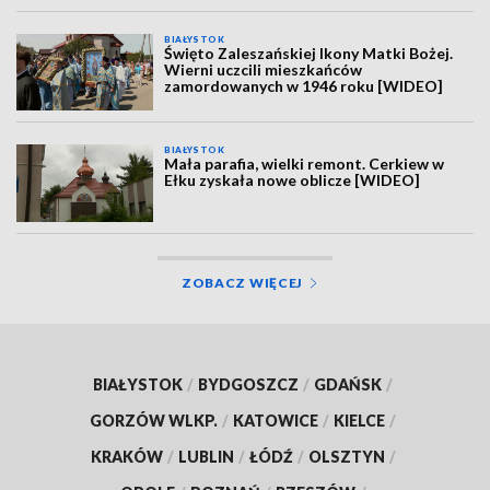
BIAŁYSTOK
Święto Zaleszańskiej Ikony Matki Bożej.
Wierni uczcili mieszkańców
zamordowanych w 1946 roku [WIDEO]
BIAŁYSTOK
Mała parafia, wielki remont. Cerkiew w
Ełku zyskała nowe oblicze [WIDEO]
ZOBACZ WIĘCEJ
BIAŁYSTOK
/
BYDGOSZCZ
/
GDAŃSK
/
GORZÓW WLKP.
/
KATOWICE
/
KIELCE
/
KRAKÓW
/
LUBLIN
/
ŁÓDŹ
/
OLSZTYN
/