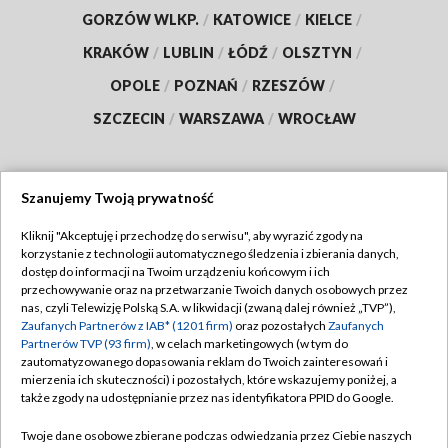
GORZÓW WLKP.
/
KATOWICE
/
KIELCE
/
KRAKÓW
/
LUBLIN
/
ŁÓDŹ
/
OLSZTYN
/
OPOLE
/
POZNAŃ
/
RZESZÓW
/
SZCZECIN
/
WARSZAWA
/
WROCŁAW
Szanujemy Twoją prywatność
Dołącz do nas:
Kliknij "Akceptuję i przechodzę do serwisu", aby wyrazić zgody na
korzystanie z technologii automatycznego śledzenia i zbierania danych,
TVP
dostęp do informacji na Twoim urządzeniu końcowym i ich
Abonament TVP
przechowywanie oraz na przetwarzanie Twoich danych osobowych przez
Regulamin TVP
nas, czyli Telewizję Polską S.A. w likwidacji (zwaną dalej również „TVP”),
Emisja w TVP
Polityka prywatności
Zaufanych Partnerów z IAB* (1201 firm)
oraz pozostałych
Zaufanych
Partnerów TVP (93 firm)
, w celach marketingowych (w tym do
Centrum informacji TVP
Moje zgody
zautomatyzowanego dopasowania reklam do Twoich zainteresowań i
mierzenia ich skuteczności) i pozostałych, które wskazujemy poniżej, a
Naziemna Telewizja Cyfrowa
Pomoc
także zgody na udostępnianie przez nas identyfikatora PPID do Google.
Sklep TVP
Biuro reklamy
Twoje dane osobowe zbierane podczas odwiedzania przez Ciebie naszych