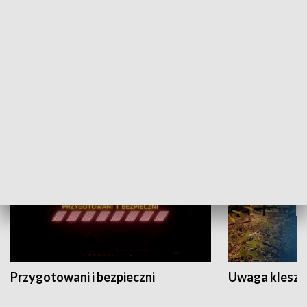
Grajmy Swoje
Białostocki Te
NAUKA I EDUKACJA
Przygotowani i bezpieczni
Uwaga kleszc