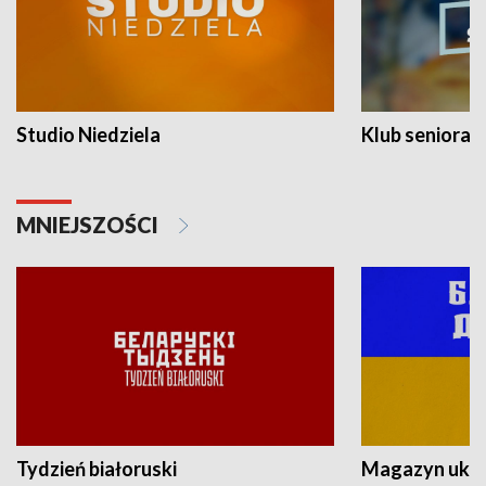
Studio Niedziela
Klub seniora
MNIEJSZOŚCI
Tydzień białoruski
Magazyn ukra