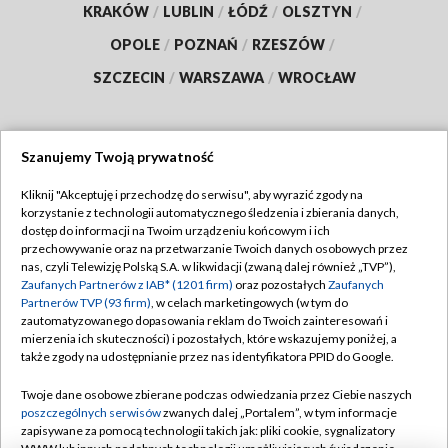
KRAKÓW
/
LUBLIN
/
ŁÓDŹ
/
OLSZTYN
/
OPOLE
/
POZNAŃ
/
RZESZÓW
/
SZCZECIN
/
WARSZAWA
/
WROCŁAW
Szanujemy Twoją prywatność
Dołącz do nas:
Kliknij "Akceptuję i przechodzę do serwisu", aby wyrazić zgody na
korzystanie z technologii automatycznego śledzenia i zbierania danych,
TVP
dostęp do informacji na Twoim urządzeniu końcowym i ich
Abonament TVP
przechowywanie oraz na przetwarzanie Twoich danych osobowych przez
Regulamin TVP
nas, czyli Telewizję Polską S.A. w likwidacji (zwaną dalej również „TVP”),
Emisja w TVP
Polityka prywatności
Zaufanych Partnerów z IAB* (1201 firm)
oraz pozostałych
Zaufanych
Partnerów TVP (93 firm)
, w celach marketingowych (w tym do
Centrum informacji TVP
Moje zgody
zautomatyzowanego dopasowania reklam do Twoich zainteresowań i
mierzenia ich skuteczności) i pozostałych, które wskazujemy poniżej, a
Naziemna Telewizja Cyfrowa
Pomoc
także zgody na udostępnianie przez nas identyfikatora PPID do Google.
Sklep TVP
Biuro reklamy
Twoje dane osobowe zbierane podczas odwiedzania przez Ciebie naszych
Rada Programowa
Kontakt
poszczególnych serwisów
zwanych dalej „Portalem”, w tym informacje
zapisywane za pomocą technologii takich jak: pliki cookie, sygnalizatory
System NOS