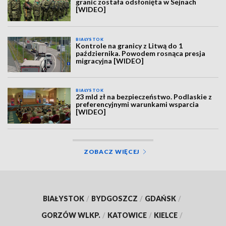
granic została odsłonięta w Sejnach
[WIDEO]
BIAŁYSTOK
Kontrole na granicy z Litwą do 1
października. Powodem rosnąca presja
migracyjna [WIDEO]
BIAŁYSTOK
23 mld zł na bezpieczeństwo. Podlaskie z
preferencyjnymi warunkami wsparcia
[WIDEO]
ZOBACZ WIĘCEJ
BIAŁYSTOK
/
BYDGOSZCZ
/
GDAŃSK
/
GORZÓW WLKP.
/
KATOWICE
/
KIELCE
/