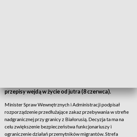
fot. TVP3 Białystok
W związku z utrzymującą się presją migracyjną, rząd
zdecydował o przedłużeniu strefy buforowej na
granicy polsko-białoruskiej o kolejne 90 dni. Nowe
przepisy wejdą w życie od jutra (8 czerwca).
Minister Spraw Wewnętrznych i Administracji podpisał
rozporządzenie przedłużające zakaz przebywania w strefie
nadgranicznej przy granicy z Białorusią. Decyzja ta ma na
celu zwiększenie bezpieczeństwa funkcjonariuszy i
ograniczenie działań przemytników migrantów. Strefa