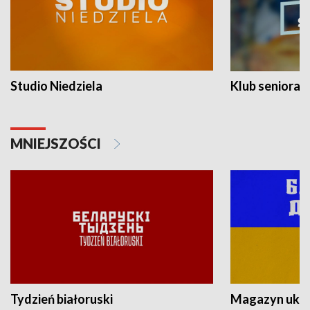
Studio Niedziela
Klub seniora
MNIEJSZOŚCI
Tydzień białoruski
Magazyn ukra