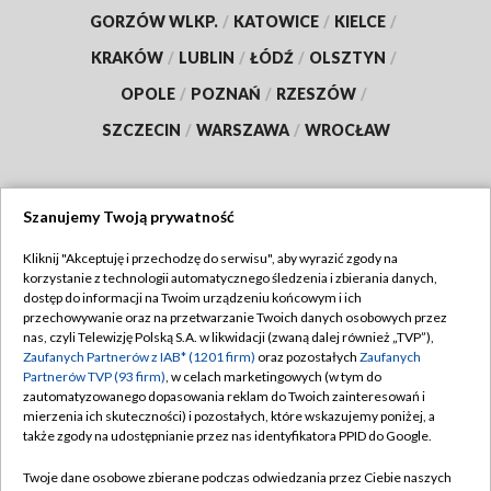
GORZÓW WLKP.
/
KATOWICE
/
KIELCE
/
KRAKÓW
/
LUBLIN
/
ŁÓDŹ
/
OLSZTYN
/
OPOLE
/
POZNAŃ
/
RZESZÓW
/
SZCZECIN
/
WARSZAWA
/
WROCŁAW
Szanujemy Twoją prywatność
Dołącz do nas:
Kliknij "Akceptuję i przechodzę do serwisu", aby wyrazić zgody na
korzystanie z technologii automatycznego śledzenia i zbierania danych,
TVP
dostęp do informacji na Twoim urządzeniu końcowym i ich
Abonament TVP
przechowywanie oraz na przetwarzanie Twoich danych osobowych przez
Regulamin TVP
nas, czyli Telewizję Polską S.A. w likwidacji (zwaną dalej również „TVP”),
Emisja w TVP
Polityka prywatności
Zaufanych Partnerów z IAB* (1201 firm)
oraz pozostałych
Zaufanych
Partnerów TVP (93 firm)
, w celach marketingowych (w tym do
Centrum informacji TVP
Moje zgody
zautomatyzowanego dopasowania reklam do Twoich zainteresowań i
mierzenia ich skuteczności) i pozostałych, które wskazujemy poniżej, a
Naziemna Telewizja Cyfrowa
Pomoc
także zgody na udostępnianie przez nas identyfikatora PPID do Google.
Sklep TVP
Biuro reklamy
Twoje dane osobowe zbierane podczas odwiedzania przez Ciebie naszych