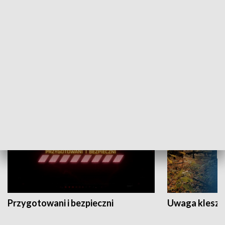
Grajmy Swoje
Białostocki Te
NAUKA I EDUKACJA
Przygotowani i bezpieczni
Uwaga kleszc