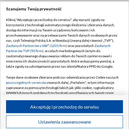
Szanujemy Twoją prywatność
Dołącz do nas:
Kliknij "Akceptuję i przechodzę do serwisu", aby wyrazić zgody na
korzystanie z technologii automatycznego śledzenia i zbierania danych,
TVP
dostęp do informacji na Twoim urządzeniu końcowym i ich
Abonament TVP
przechowywanie oraz na przetwarzanie Twoich danych osobowych przez
Regulamin TVP
nas, czyli Telewizję Polską S.A. w likwidacji (zwaną dalej również „TVP”),
Emisja w TVP
Polityka prywatności
Zaufanych Partnerów z IAB* (1201 firm)
oraz pozostałych
Zaufanych
Partnerów TVP (93 firm)
, w celach marketingowych (w tym do
Centrum informacji TVP
Moje zgody
zautomatyzowanego dopasowania reklam do Twoich zainteresowań i
mierzenia ich skuteczności) i pozostałych, które wskazujemy poniżej, a
Naziemna Telewizja Cyfrowa
Pomoc
także zgody na udostępnianie przez nas identyfikatora PPID do Google.
Sklep TVP
Biuro reklamy
Twoje dane osobowe zbierane podczas odwiedzania przez Ciebie naszych
Rada Programowa
Kontakt
poszczególnych serwisów
zwanych dalej „Portalem”, w tym informacje
zapisywane za pomocą technologii takich jak: pliki cookie, sygnalizatory
System NOS
WWW lub innych podobnych technologii umożliwiających świadczenie
dopasowanych i bezpiecznych usług, personalizację treści oraz reklam,
Informacje o nadawcy
Kanały
udostępnianie funkcji mediów społecznościowych oraz analizowanie
Akceptuję i przechodzę do serwisu
ruchu w Internecie.
Program dla prasy
©2026 Telewizja Polska S.A. w likwidacji
Biuro Reklamy
Twoje dane osobowe zbierane podczas odwiedzania przez Ciebie
Ustawienia zaawansowane
poszczególnych serwisów
na Portalu, takie jak adresy IP, identyfikatory
Ogłoszenie przetargowe