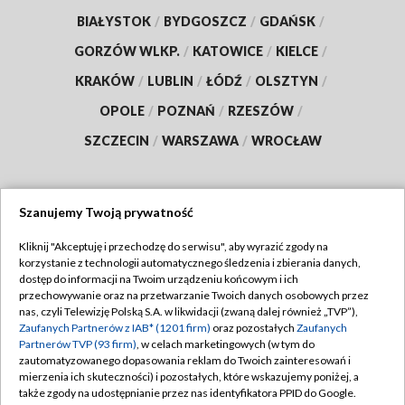
BIAŁYSTOK
/
BYDGOSZCZ
/
GDAŃSK
/
GORZÓW WLKP.
/
KATOWICE
/
KIELCE
/
KRAKÓW
/
LUBLIN
/
ŁÓDŹ
/
OLSZTYN
/
OPOLE
/
POZNAŃ
/
RZESZÓW
/
SZCZECIN
/
WARSZAWA
/
WROCŁAW
Szanujemy Twoją prywatność
Dołącz do nas:
Kliknij "Akceptuję i przechodzę do serwisu", aby wyrazić zgody na
korzystanie z technologii automatycznego śledzenia i zbierania danych,
TVP
dostęp do informacji na Twoim urządzeniu końcowym i ich
Abonament TVP
przechowywanie oraz na przetwarzanie Twoich danych osobowych przez
Regulamin TVP
nas, czyli Telewizję Polską S.A. w likwidacji (zwaną dalej również „TVP”),
Emisja w TVP
Polityka prywatności
Zaufanych Partnerów z IAB* (1201 firm)
oraz pozostałych
Zaufanych
Partnerów TVP (93 firm)
, w celach marketingowych (w tym do
Centrum informacji TVP
Moje zgody
zautomatyzowanego dopasowania reklam do Twoich zainteresowań i
mierzenia ich skuteczności) i pozostałych, które wskazujemy poniżej, a
Naziemna Telewizja Cyfrowa
Pomoc
także zgody na udostępnianie przez nas identyfikatora PPID do Google.