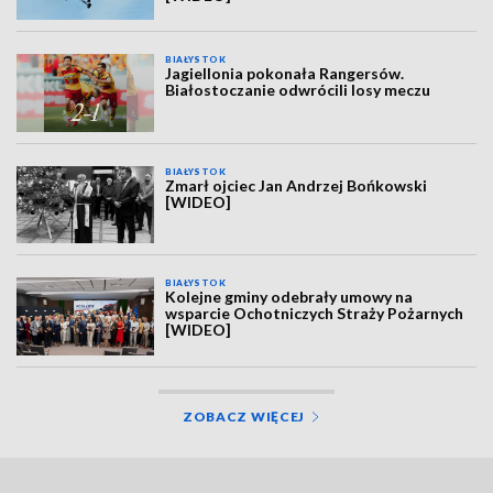
BIAŁYSTOK
Jagiellonia pokonała Rangersów.
Białostoczanie odwrócili losy meczu
BIAŁYSTOK
Zmarł ojciec Jan Andrzej Bońkowski
[WIDEO]
BIAŁYSTOK
Kolejne gminy odebrały umowy na
wsparcie Ochotniczych Straży Pożarnych
[WIDEO]
ZOBACZ WIĘCEJ