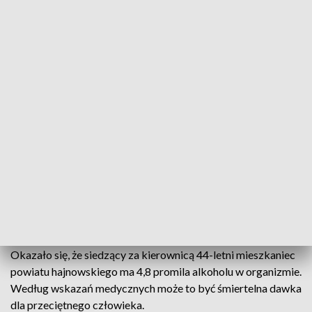
fot. TVP3 Białystok
Żołnierze patrolujący pogranicze polsko-
białoruskie zatrzymali w czwartek (5.06) w
Dubiczach Cerkiewnych kompletnie pijanego
kierowcę.
Patrol zatrzymał do rutynowej kontroli samochód renault.
Okazało się, że siedzący za kierownicą 44-letni mieszkaniec
powiatu hajnowskiego ma 4,8 promila alkoholu w organizmie.
Według wskazań medycznych może to być śmiertelna dawka
dla przeciętnego człowieka.