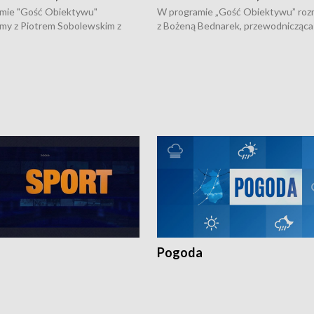
mie "Gość Obiektywu"
W programie „Gość Obiektywu” ro
my z Piotrem Sobolewskim z
z Bożeną Bednarek, przewodnicząca
twa Amickus o możliwościach
Białostockiej Rady Seniorów, o walc
osób dotkniętych przemocą i
samotnością, pomysłach na to jak
u Ośrodka Pomocy Osobom
wyciągać osoby starsze z domów i j
zonym Przestępstwem.
ważne jest to by nie były same.
Pogoda