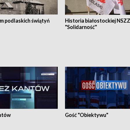
em podlaskich świątyń
Historia białostockiej NSZ
"Solidarność"
ntów
Gość "Obiektywu"