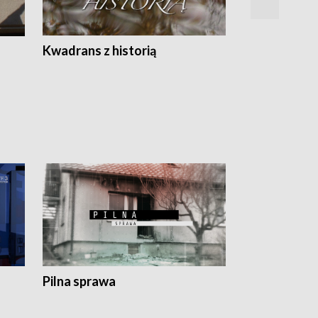
Z
Kwadrans z historią
Kartki z kal
Pilna sprawa