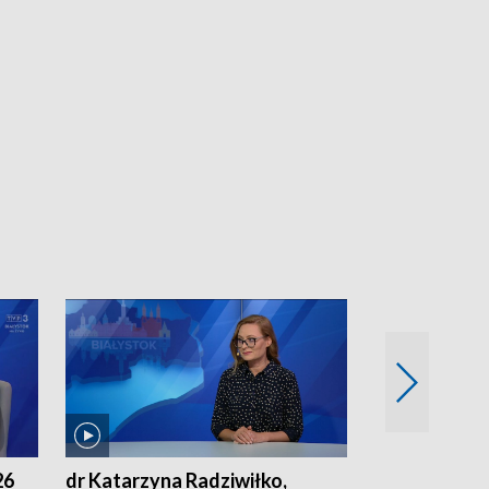
26
dr Katarzyna Radziwiłko,
Paweł Zapora