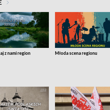
E
j z nami region
Młoda scena regionu