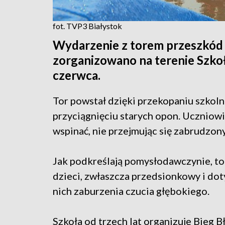
fot. TVP3 Białystok
Wydarzenie z torem przeszkód
zorganizowano na terenie Szko
czerwca.
Tor powstał dzięki przekopaniu szkol
przyciągnięciu starych opon. Uczniowie
wspinać, nie przejmując się zabrudzon
Jak podkreślają pomysłodawczynie, t
dzieci, zwłaszcza przedsionkowy i dot
nich zaburzenia czucia głębokiego.
Szkoła od trzech lat organizuje Bieg Bł