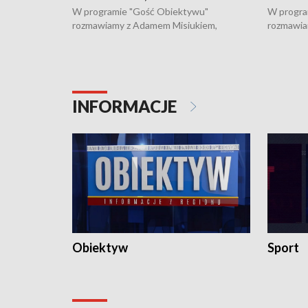
W programie "Gość Obiektywu"
W progra
rozmawiamy z Adamem Misiukiem,
rozmawia
podlaskim wojewódzkim konserwatorem
Towarzys
zabytków o kondycji zabytków w regionie
wsparcia 
i naborze wniosków na prace
działani
konserwatorskie.
Pokrzywd
INFORMACJE
Obiektyw
Sport