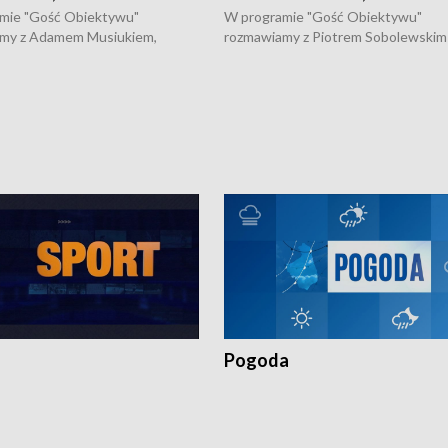
mie "Gość Obiektywu"
W programie "Gość Obiektywu"
my z Adamem Musiukiem,
rozmawiamy z Piotrem Sobolewskim
m wojewódzkim konserwatorem
Towarzystwa Amickus o możliwości
o kondycji zabytków w regionie
wsparcia osób dotkniętych przemocą
 wniosków na prace
działaniu Ośrodka Pomocy Osobom
torskie.
Pokrzywdzonym Przestępstwem.
Pogoda