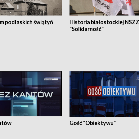
em podlaskich świątyń
Historia białostockiej NSZ
"Solidarność"
ntów
Gość "Obiektywu"