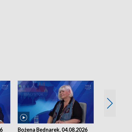
26
Bożena Bednarek, 04.08.2026
dr Katarzyna