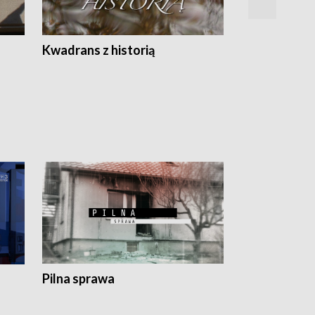
Z
Kwadrans z historią
Kartki z kal
Pilna sprawa