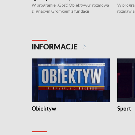
W programie „Gość Obiektywu” rozmowa
W progra
z Ignacym Gromkiem z fundacji
rozmawia
"Przystanek Autyzm" o opiece dorosłych
podlaski
osób autystycznych oraz potrzebie
zabytków 
dziennej i całodobowej opieki.
i naborze
konserwa
INFORMACJE
Obiektyw
Sport