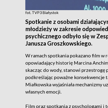
fot. TVP3 Białystok
Spotkanie z osobami działający
młodzieży w zakresie odpowied
psychicznego odbyło się w Zesp
Janusza Groszkowskiego.
W ramach spotkania pokazano film w re
opowiadający historię Marcina Anchim
skacząc do wody, stanowi przestrogę 
podkreślając poważne konsekwencje t
Miałkowska wyjaśniała mechanizmy uz
własnych emocji.
Film oraz spotkania z psychologami i 