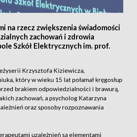
mi na rzecz zwiększenia świadomości
zialnych zachowań i zdrowia
ole Szkół Elektrycznych im. prof.
żyserii Krzysztofa Kiziewicza,
iuka, który w wieku 15 lat połamał kręgosłup
przed brakiem odpowiedzialności i brawurą,
akich zachowań, a psycholog Katarzyna
ależnień oraz sposoby rozpoznawania
terapeutami uzależnień są elementami