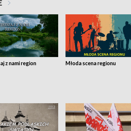
E
j z nami region
Młoda scena regionu