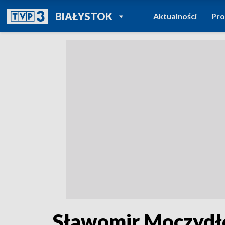
POWRÓT DO
BIAŁYSTOK
Aktualności
Pr
TVP REGIONY
Sławomir Moczydło