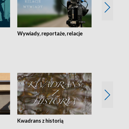
Wywiady, reportaże, relacje
Recepta na...
Z
Kwadrans z historią
Kartki z kal