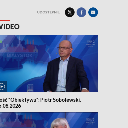
UDOSTĘPNIJ:
WIDEO
ość "Obiektywu": Piotr Sobolewski,
5.08.2026