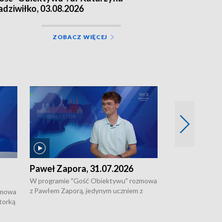
adziwiłko, 03.08.2026
ZOBACZ WIĘCEJ
Paweł Zapora, 31.07.2026
Jacek Brzozo
W programie "Gość Obiektywu" rozmowa
W programie „G
z Pawłem Zaporą, jedynym uczniem z
z Jackiem Brzoz
zmowa
regionu, który wziął udział w
podlaskim o syst
torką
prestiżowym programie edukacyjnym dla
ostrzegania w w
ne
uczniów z całego świata organizowanym
ak