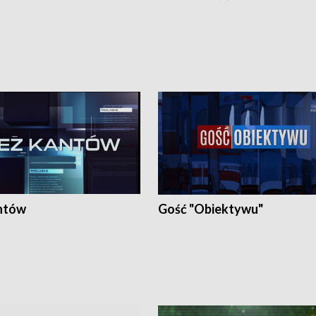
ntów
Gość "Obiektywu"