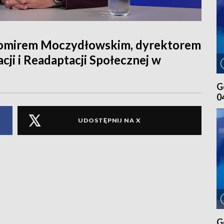
omirem Moczydłowskim, dyrektorem
i i Readaptacji Społecznej w
G
0
UDOSTĘPNIJ NA X
G