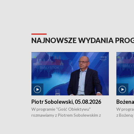
NAJNOWSZE WYDANIA PR
Piotr Sobolewski, 05.08.2026
Bożena
W programie "Gość Obiektywu"
W progra
rozmawiamy z Piotrem Sobolewskim z
z Bożeną
Towarzystwa Amickus o możliwościach
Białostoc
wsparcia osób dotkniętych przemocą i
samotnośc
działaniu Ośrodka Pomocy Osobom
wyciągać 