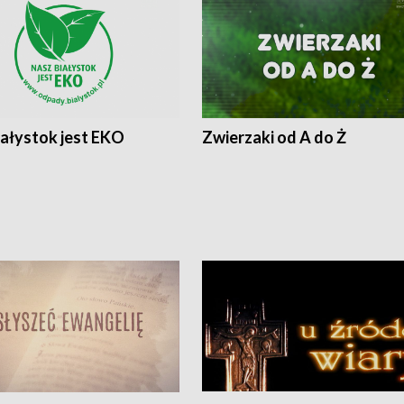
iałystok jest EKO
Zwierzaki od A do Ż