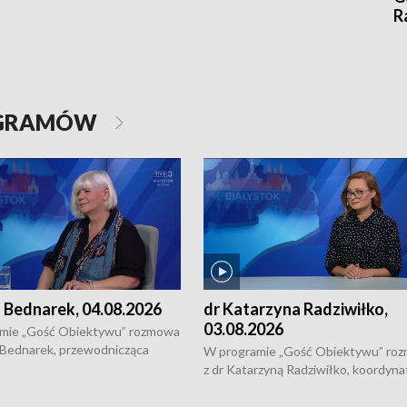
R
OGRAMÓW
 Bednarek, 04.08.2026
dr Katarzyna Radziwiłko,
03.08.2026
mie „Gość Obiektywu” rozmowa
 Bednarek, przewodnicząca
W programie „Gość Obiektywu” ro
kiej Rady Seniorów, o walce z
z dr Katarzyną Radziwiłko, koordyna
ią, pomysłach na to jak
projektu "Etnomozaika. Współczes
osoby starsze z domów i jak
dziedzictwo kulturowe wsi" o tym, j