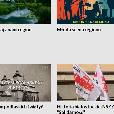
j z nami region
Młoda scena regionu
em podlaskich świątyń
Historia białostockiej NSZ
"Solidarność"