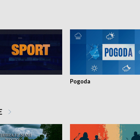
t to by nie były same.
wygląda dzisiejsza kultura polskiej w
Pogoda
E