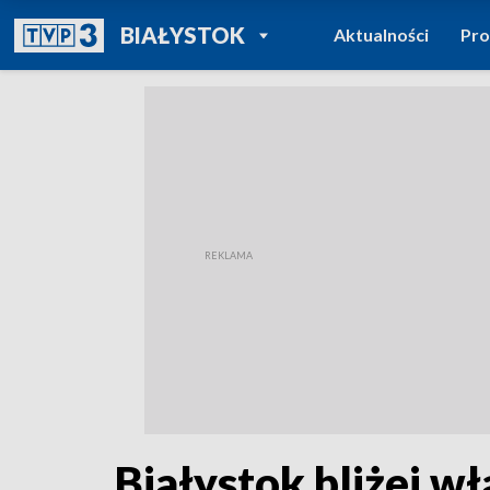
POWRÓT DO
BIAŁYSTOK
Aktualności
Pr
TVP REGIONY
Białystok bliżej w