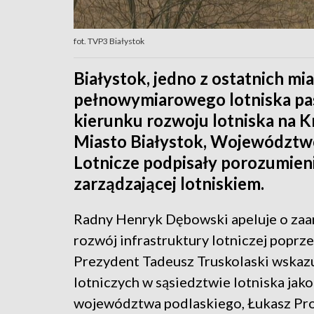
fot. TVP3 Białystok
Białystok, jedno z ostatnich m
pełnowymiarowego lotniska pas
kierunku rozwoju lotniska na 
Miasto Białystok, Województwo
Lotnicze podpisały porozumien
zarządzającej lotniskiem.
Radny Henryk Dębowski apeluje o zaa
rozwój infrastruktury lotniczej poprz
Prezydent Tadeusz Truskolaski wskazu
lotniczych w sąsiedztwie lotniska ja
województwa podlaskiego, Łukasz Pro