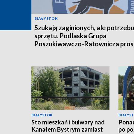
BIAŁYSTOK
Szukają zaginionych, ale potrzebu
sprzętu. Podlaska Grupa
Poszukiwawczo-Ratownicza prosi
pomoc [WIDEO]
BIAŁYSTOK
BIAŁYS
Sto mieszkań i bulwary nad
Ponad
Kanałem Bystrym zamiast
po po