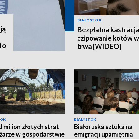
BIAŁYSTOK
ją
Bezpłatna kastracja,
czipowanie kotów w
 o
trwa [WIDEO]
TOK
BIAŁYSTOK
 milion złotych strat
Białoruska sztuka na
żarze w gospodarstwie
emigracji upamiętnia