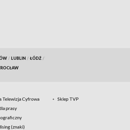
ach
KÓW
/
LUBLIN
/
ŁÓDŹ
/
ROCŁAW
 Telewizja Cyfrowa
Sklep TVP
la prasy
tograficzny
sing (znaki)