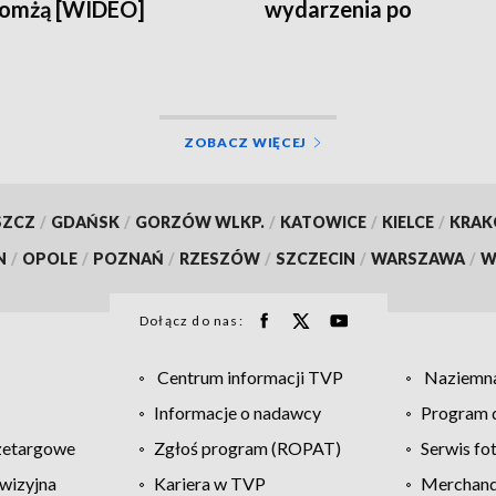
Łomżą [WIDEO]
wydarzenia po
sfałszowanych wybor
[WIDEO]
ZOBACZ WIĘCEJ
SZCZ
/
GDAŃSK
/
GORZÓW WLKP.
/
KATOWICE
/
KIELCE
/
KRA
N
/
OPOLE
/
POZNAŃ
/
RZESZÓW
/
SZCZECIN
/
WARSZAWA
/
W
Dołącz do nas:
Centrum informacji TVP
Naziemna
Informacje o nadawcy
Program d
zetargowe
Zgłoś program (ROPAT)
Serwis fo
wizyjna
Kariera w TVP
Merchandi