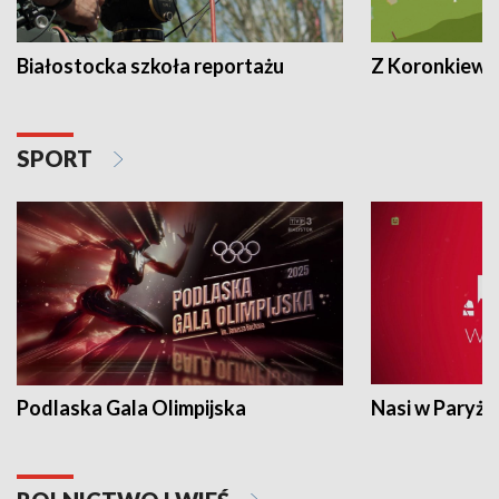
Białostocka szkoła reportażu
Z Koronkiewic
SPORT
Podlaska Gala Olimpijska
Nasi w Paryżu