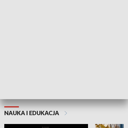
Żyjący Kościół
Usłyszeć Ewa
KULTURA I SZTUKA
Grajmy Swoje
Białostocki Te
NAUKA I EDUKACJA