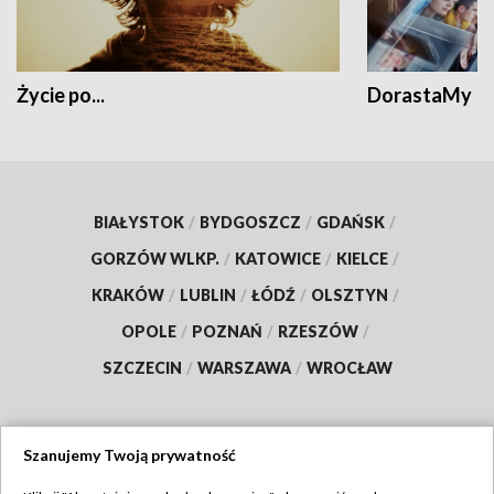
Życie po...
DorastaMy
BIAŁYSTOK
/
BYDGOSZCZ
/
GDAŃSK
/
GORZÓW WLKP.
/
KATOWICE
/
KIELCE
/
KRAKÓW
/
LUBLIN
/
ŁÓDŹ
/
OLSZTYN
/
OPOLE
/
POZNAŃ
/
RZESZÓW
/
SZCZECIN
/
WARSZAWA
/
WROCŁAW
Szanujemy Twoją prywatność
Dołącz do nas: