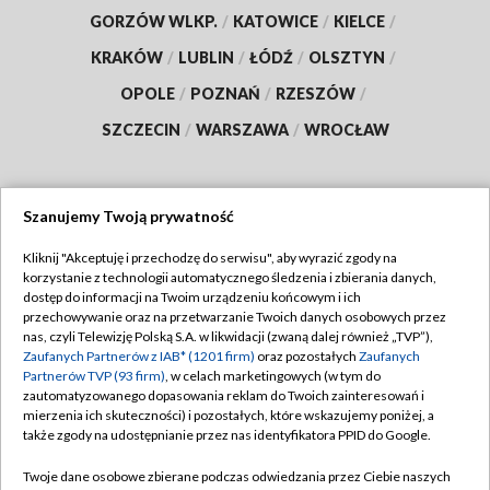
GORZÓW WLKP.
/
KATOWICE
/
KIELCE
/
KRAKÓW
/
LUBLIN
/
ŁÓDŹ
/
OLSZTYN
/
OPOLE
/
POZNAŃ
/
RZESZÓW
/
SZCZECIN
/
WARSZAWA
/
WROCŁAW
Szanujemy Twoją prywatność
Dołącz do nas:
Kliknij "Akceptuję i przechodzę do serwisu", aby wyrazić zgody na
korzystanie z technologii automatycznego śledzenia i zbierania danych,
TVP
dostęp do informacji na Twoim urządzeniu końcowym i ich
Abonament TVP
przechowywanie oraz na przetwarzanie Twoich danych osobowych przez
Regulamin TVP
nas, czyli Telewizję Polską S.A. w likwidacji (zwaną dalej również „TVP”),
Emisja w TVP
Polityka prywatności
Zaufanych Partnerów z IAB* (1201 firm)
oraz pozostałych
Zaufanych
Partnerów TVP (93 firm)
, w celach marketingowych (w tym do
Centrum informacji TVP
Moje zgody
zautomatyzowanego dopasowania reklam do Twoich zainteresowań i
mierzenia ich skuteczności) i pozostałych, które wskazujemy poniżej, a
Naziemna Telewizja Cyfrowa
Pomoc
także zgody na udostępnianie przez nas identyfikatora PPID do Google.
Sklep TVP
Biuro reklamy
Twoje dane osobowe zbierane podczas odwiedzania przez Ciebie naszych