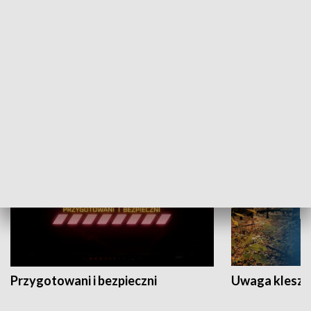
Grajmy Swoje
Białostocki Te
NAUKA I EDUKACJA
Przygotowani i bezpieczni
Uwaga kleszc