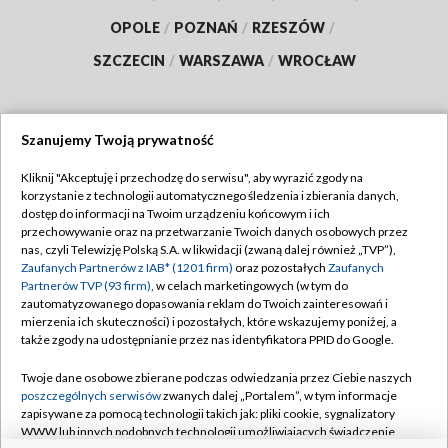
OPOLE
/
POZNAŃ
/
RZESZÓW
/
SZCZECIN
/
WARSZAWA
/
WROCŁAW
Szanujemy Twoją prywatność
Dołącz do nas:
Kliknij "Akceptuję i przechodzę do serwisu", aby wyrazić zgody na
korzystanie z technologii automatycznego śledzenia i zbierania danych,
TVP
dostęp do informacji na Twoim urządzeniu końcowym i ich
Abonament TVP
przechowywanie oraz na przetwarzanie Twoich danych osobowych przez
Regulamin TVP
nas, czyli Telewizję Polską S.A. w likwidacji (zwaną dalej również „TVP”),
Emisja w TVP
Polityka prywatności
Zaufanych Partnerów z IAB* (1201 firm)
oraz pozostałych
Zaufanych
Partnerów TVP (93 firm)
, w celach marketingowych (w tym do
Centrum informacji TVP
Moje zgody
zautomatyzowanego dopasowania reklam do Twoich zainteresowań i
mierzenia ich skuteczności) i pozostałych, które wskazujemy poniżej, a
Naziemna Telewizja Cyfrowa
Pomoc
także zgody na udostępnianie przez nas identyfikatora PPID do Google.
Sklep TVP
Biuro reklamy
Twoje dane osobowe zbierane podczas odwiedzania przez Ciebie naszych
Rada Programowa
Kontakt
poszczególnych serwisów
zwanych dalej „Portalem”, w tym informacje
zapisywane za pomocą technologii takich jak: pliki cookie, sygnalizatory
System NOS
WWW lub innych podobnych technologii umożliwiających świadczenie