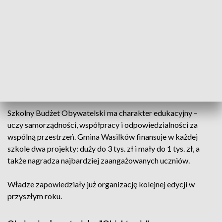
uczniów. W sumie w trzech szkołach gminnych zgłoszono 22
projekty.
W wasilkowskiej podstawówce zwyciężyły dwa pomysły:
montaż trzech dystrybutorów wody – po jednym na każdym
piętrze – oraz ustawienie półek na plecaki w szkolnej
stołówce. Projekty zostały uroczyście przekazane do użytku
w obecności uczniów, nauczycieli i władz gminy.
Szkolny Budżet Obywatelski ma charakter edukacyjny –
uczy samorządności, współpracy i odpowiedzialności za
wspólną przestrzeń. Gmina Wasilków finansuje w każdej
szkole dwa projekty: duży do 3 tys. zł i mały do 1 tys. zł, a
także nagradza najbardziej zaangażowanych uczniów.
Władze zapowiedziały już organizację kolejnej edycji w
przyszłym roku.