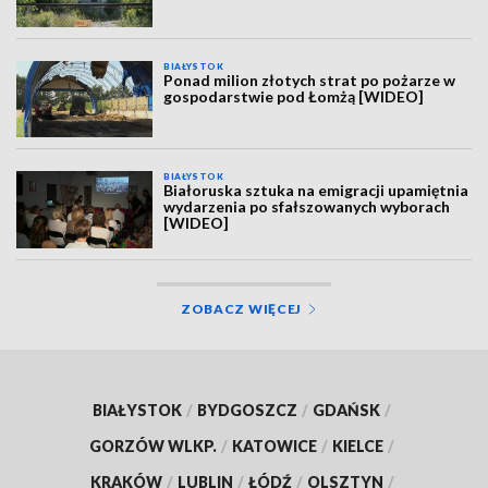
BIAŁYSTOK
Ponad milion złotych strat po pożarze w
gospodarstwie pod Łomżą [WIDEO]
BIAŁYSTOK
Białoruska sztuka na emigracji upamiętnia
wydarzenia po sfałszowanych wyborach
[WIDEO]
ZOBACZ WIĘCEJ
BIAŁYSTOK
/
BYDGOSZCZ
/
GDAŃSK
/
GORZÓW WLKP.
/
KATOWICE
/
KIELCE
/
KRAKÓW
/
LUBLIN
/
ŁÓDŹ
/
OLSZTYN
/