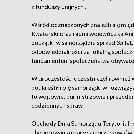
z funduszy unijnych .
Wśród odznaczonych znaleźli się mię
Kwaterski oraz radna wojewódzka Ann
początki w samorządzie sprzed 35 lat,
odpowiedzialności za lokalną społeczn
fundamentem społeczeństwa obywate
W uroczystości uczestniczył również 
podkreślił rolę samorządu w rozwiązy
to wójtowie, burmistrzowie i prezydenc
codziennych spraw.
Obchody Dnia Samorządu Terytorialne
uhonorowania pracy samorządowców or