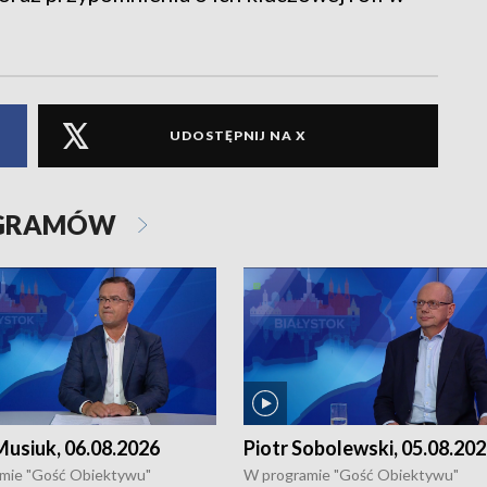
UDOSTĘPNIJ NA X
OGRAMÓW
usiuk, 06.08.2026
Piotr Sobolewski, 05.08.20
mie "Gość Obiektywu"
W programie "Gość Obiektywu"