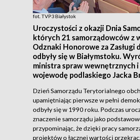
fot. TVP3 Białystok
Uroczystości z okazji Dnia Sam
których 21 samorządowców z 
Odznaki Honorowe za Zasługi d
odbyły się w Białymstoku. Wyró
ministra spraw wewnętrznych i 
wojewodę podlaskiego Jacka B
Dzień Samorządu Terytorialnego obch
upamiętniając pierwsze w pełni demokr
odbyły się w 1990 roku. Podczas uroc
znaczenie samorządu jako podstawow
przypominając, że dzięki pracy samor
projektów o łącznej wartości przekrac