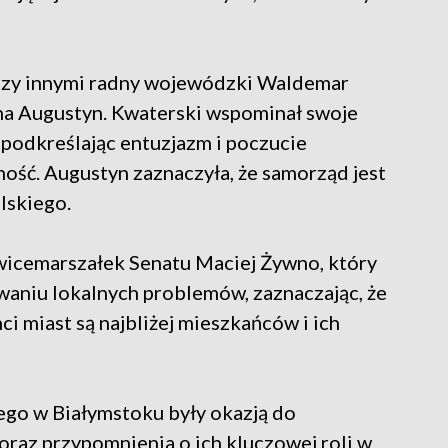
dzy innymi radny wojewódzki Waldemar
a Augustyn. Kwaterski wspominał swoje
 podkreślając entuzjazm i poczucie
ość. Augustyn zaznaczyła, że samorząd jest
lskiego.
wicemarszałek Senatu Maciej Żywno, który
waniu lokalnych problemów, zaznaczając, że
i miast są najbliżej mieszkańców i ich
go w Białymstoku były okazją do
az przypomnienia o ich kluczowej roli w