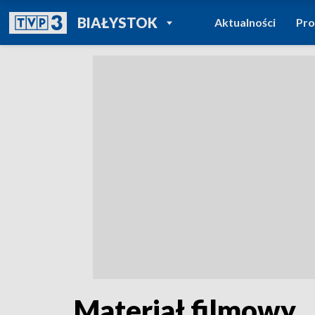
POWRÓT DO
BIAŁYSTOK
Aktualności
Pr
TVP REGIONY
Materiał filmowy