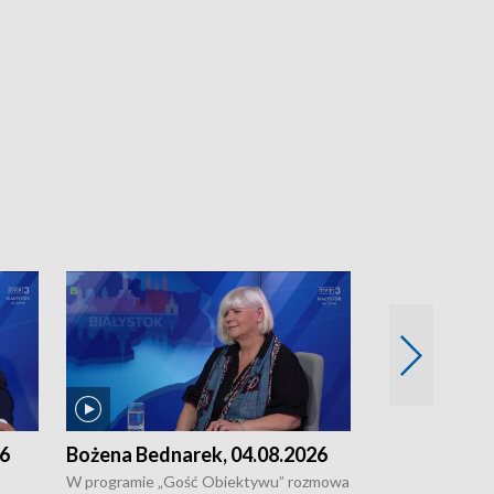
26
Bożena Bednarek, 04.08.2026
dr Katarzyna
03.08.2026
W programie „Gość Obiektywu” rozmowa