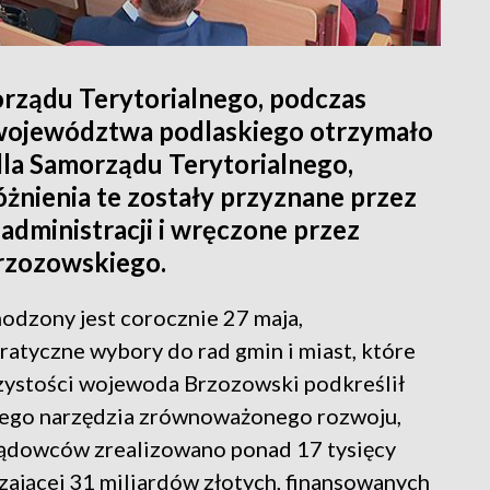
orządu Terytorialnego, podczas
województwa podlaskiego otrzymało
la Samorządu Terytorialnego,
żnienia te zostały przyznane przez
administracji i wręczone przez
rzozowskiego.
odzony jest corocznie 27 maja,
atyczne wybory do rad gmin i miast, które
zystości wojewoda Brzozowski podkreślił
ego narzędzia zrównoważonego rozwoju,
ządowców zrealizowano ponad 17 tysięcy
zającej 31 miliardów złotych, finansowanych