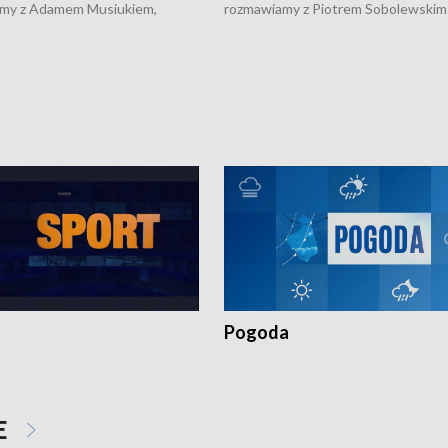
my z Adamem Musiukiem,
rozmawiamy z Piotrem Sobolewskim
m wojewódzkim konserwatorem
Towarzystwa Amickus o możliwości
o kondycji zabytków w regionie
wsparcia osób dotkniętych przemocą
 wniosków na prace
działaniu Ośrodka Pomocy Osobom
torskie.
Pokrzywdzonym Przestępstwem.
Pogoda
E