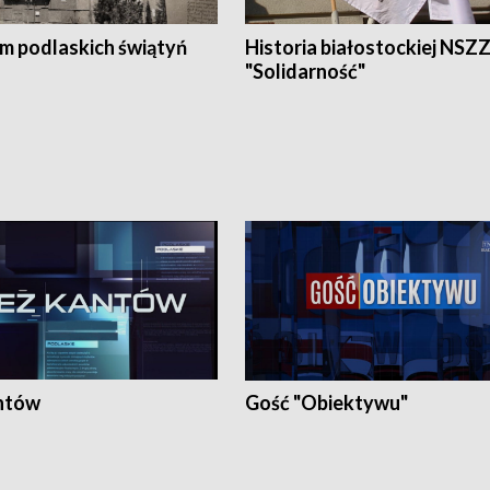
em podlaskich świątyń
Historia białostockiej NSZ
"Solidarność"
ntów
Gość "Obiektywu"