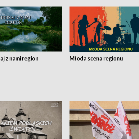
j z nami region
Młoda scena regionu