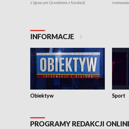
z Ignacym Gromkiem z fundacji
rozmawia
"Przystanek Autyzm" o opiece dorosłych
podlaski
osób autystycznych oraz potrzebie
zabytków 
dziennej i całodobowej opieki.
i naborze
konserwa
INFORMACJE
Obiektyw
Sport
PROGRAMY REDAKCJI ONLIN