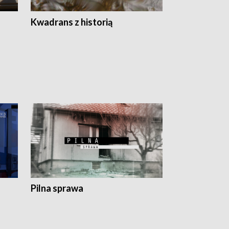
Z
Kwadrans z historią
Kartki z kal
Pilna sprawa