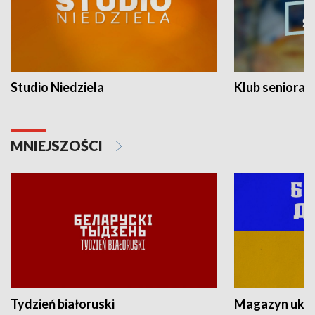
Studio Niedziela
Klub seniora
MNIEJSZOŚCI
Tydzień białoruski
Magazyn ukra