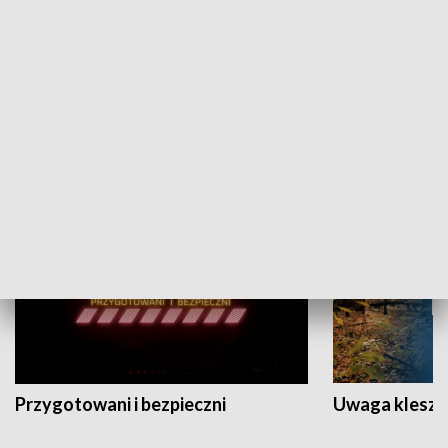
Grajmy Swoje
Białostocki Te
NAUKA I EDUKACJA
Przygotowani i bezpieczni
Uwaga kleszc