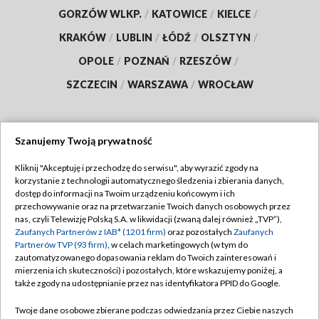
GORZÓW WLKP.
/
KATOWICE
/
KIELCE
/
KRAKÓW
/
LUBLIN
/
ŁÓDŹ
/
OLSZTYN
/
OPOLE
/
POZNAŃ
/
RZESZÓW
/
SZCZECIN
/
WARSZAWA
/
WROCŁAW
Szanujemy Twoją prywatność
Dołącz do nas:
Kliknij "Akceptuję i przechodzę do serwisu", aby wyrazić zgody na
korzystanie z technologii automatycznego śledzenia i zbierania danych,
TVP
dostęp do informacji na Twoim urządzeniu końcowym i ich
Abonament TVP
przechowywanie oraz na przetwarzanie Twoich danych osobowych przez
Regulamin TVP
nas, czyli Telewizję Polską S.A. w likwidacji (zwaną dalej również „TVP”),
Emisja w TVP
Polityka prywatności
Zaufanych Partnerów z IAB* (1201 firm)
oraz pozostałych
Zaufanych
Partnerów TVP (93 firm)
, w celach marketingowych (w tym do
Centrum informacji TVP
Moje zgody
zautomatyzowanego dopasowania reklam do Twoich zainteresowań i
mierzenia ich skuteczności) i pozostałych, które wskazujemy poniżej, a
Naziemna Telewizja Cyfrowa
Pomoc
także zgody na udostępnianie przez nas identyfikatora PPID do Google.
Sklep TVP
Biuro reklamy
Twoje dane osobowe zbierane podczas odwiedzania przez Ciebie naszych