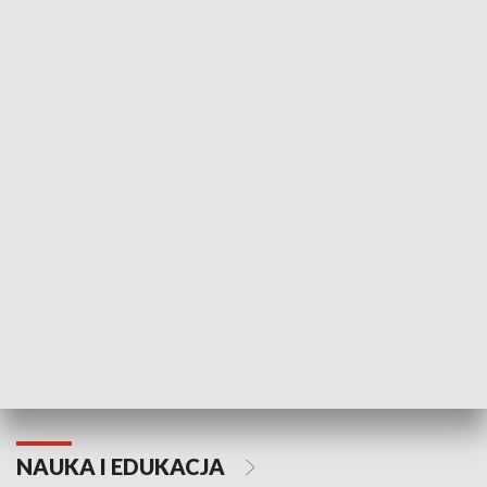
Żyjący Kościół
Usłyszeć Ewa
KULTURA I SZTUKA
Grajmy Swoje
Białostocki Te
NAUKA I EDUKACJA