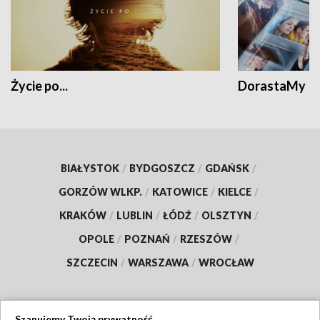
Życie po...
DorastaMy
BIAŁYSTOK
/
BYDGOSZCZ
/
GDAŃSK
/
GORZÓW WLKP.
/
KATOWICE
/
KIELCE
/
KRAKÓW
/
LUBLIN
/
ŁÓDŹ
/
OLSZTYN
/
OPOLE
/
POZNAŃ
/
RZESZÓW
/
SZCZECIN
/
WARSZAWA
/
WROCŁAW
Szanujemy Twoją prywatność